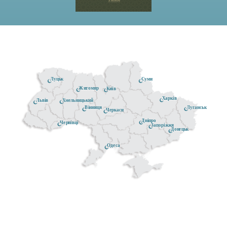
Луцьк
Суми
Житомир
Київ
Харків
Хмельницький
Львів
Луганськ
Вінниця
Черкаси
Дніпро
Чернівці
Запоріжжя
Донецьк
Одеса