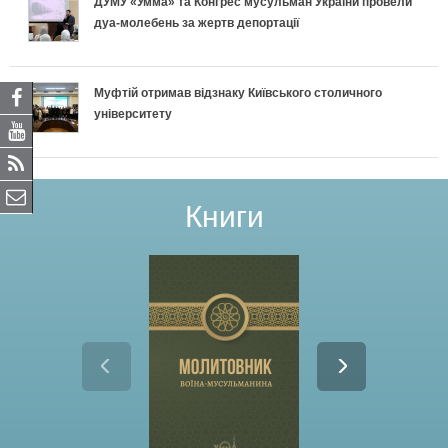
ДУМУ «Умма» та Конгрес мусульман України провели
дуа-молебень за жертв депортації
Муфтій отримав відзнаку Київського столичного
університету
Книги