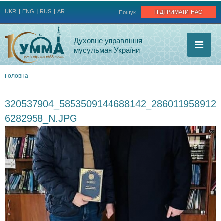
Jump to navigation
підтримати нас
UKR
ENG
RUS
AR
Пошук
Духовне управління
мусульман України
Головна
Ви
320537904_5853509144688142_286011958912
є
6282958_N.JPG
тут