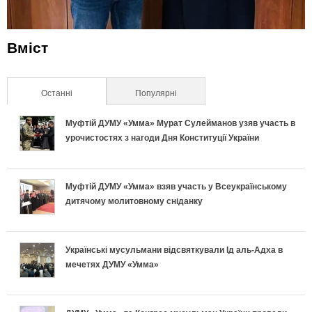
Вміст
Останні
(активна вкладка)
Популярні
Муфтій ДУМУ «Умма» Мурат Сулейманов узяв участь в
урочистостях з нагоди Дня Конституції України
Муфтій ДУМУ «Умма» взяв участь у Всеукраїнському
дитячому молитовному сніданку
Українські мусульмани відсвяткували Ід аль-Адха в
мечетях ДУМУ «Умма»