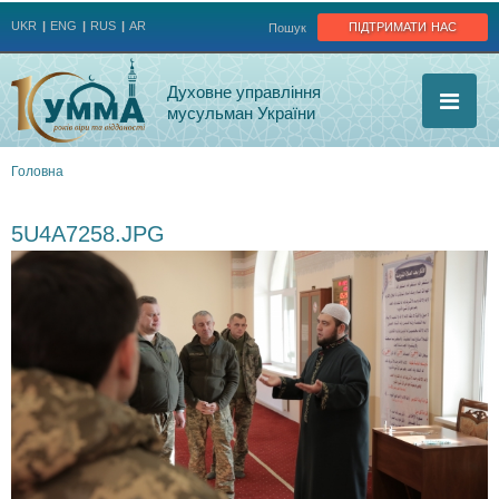
Jump to navigation
підтримати нас
UKR
ENG
RUS
AR
Пошук
Духовне управління
мусульман України
Головна
Ви
5U4A7258.JPG
є
тут