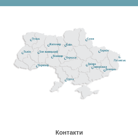
Луцьк
Суми
Житомир
Київ
Харків
Хмельницький
Львів
Вінниця
Черкаси
Луганськ
Дніпро
Чернівці
Запоріжжя
Донецьк
Одеса
Контакти