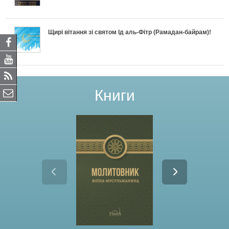
Щирі вітання зі святом Ід аль-Фітр (Рамадан-байрам)!
Книги