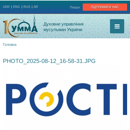
Jump to navigation
підтримати нас
UKR
ENG
RUS
AR
Пошук
Духовне управління
мусульман України
Головна
Ви
PHOTO_2025-08-12_16-58-31.JPG
є
тут