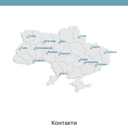
Луцьк
Суми
Житомир
Київ
Харків
Хмельницький
Львів
Луганськ
Вінниця
Черкаси
Дніпро
Чернівці
Запоріжжя
Донецьк
Одеса
Контакти