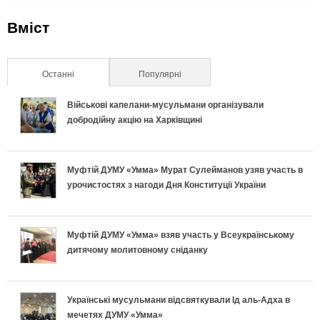
Вміст
Останні
(активна вкладка)
Популярні
Військові капелани-мусульмани організували
добродійну акцію на Харківщині
Муфтій ДУМУ «Умма» Мурат Сулейманов узяв участь в
урочистостях з нагоди Дня Конституції України
Муфтій ДУМУ «Умма» взяв участь у Всеукраїнському
дитячому молитовному сніданку
Українські мусульмани відсвяткували Ід аль-Адха в
мечетях ДУМУ «Умма»