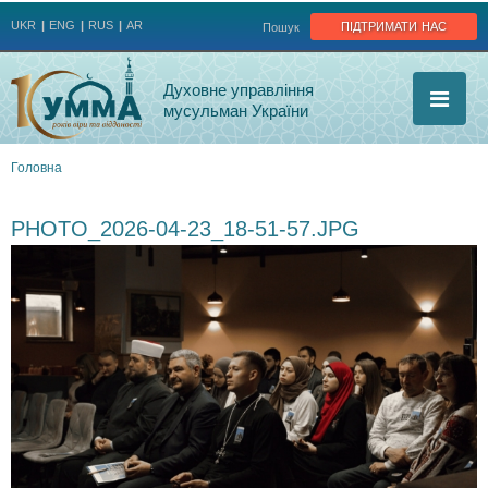
Jump to navigation
підтримати нас
UKR
ENG
RUS
AR
Пошук
Духовне управління
мусульман України
Головна
Ви
PHOTO_2026-04-23_18-51-57.JPG
є
тут