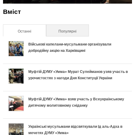
Вміст
Останні
(активна вкладка)
Популярні
Військові капелани-мусульмани організували
добродійну акцію на Харківщині
Муфтій ДУМУ «Умма» Мурат Сулейманов узяв участь в
урочистостях з нагоди Дня Конституції України
Муфтій ДУМУ «Умма» взяв участь у Всеукраїнському
дитячому молитовному сніданку
Українські мусульмани відсвяткували Ід аль-Адха в
мечетях ДУМУ «Умма»