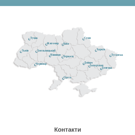
Луцьк
Суми
Житомир
Київ
Харків
Хмельницький
Львів
Луганськ
Вінниця
Черкаси
Дніпро
Чернівці
Запоріжжя
Донецьк
Одеса
Контакти