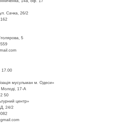
инниченка, 14а, оф. 17
ул. Сачка, 26/2
6162
Столярова, 5
2559
mail.com
 17.00
нізація мусульман м. Одеси»
 Молоді, 17-А
72 50
ьтурний центр»
Д, 24/2
0082
gmail.com