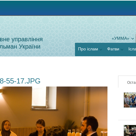
Jump to navigation
вне управління
«УММА»
льман України
Про іслам
Фатви
Ісл
8-55-17.JPG
Оста