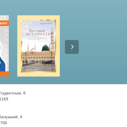
Студентська, 8
 1169
 Калузький, 4
3700