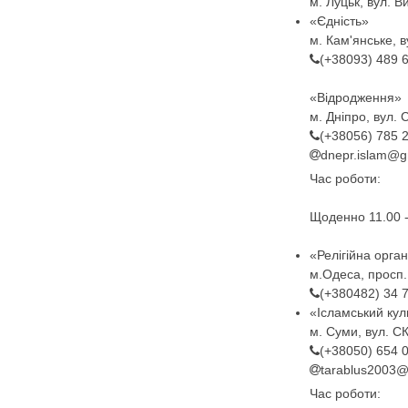
м. Луцьк, вул. В
«Єдність»
м. Кам'янське, в
(+38093) 489 
«Відродження»
м. Дніпро, вул. 
(+38056) 785 
dnepr.islam@g
Час роботи:
Щоденно 11.00 -
«Релігійна орга
м.Одеса, просп.
(+380482) 34 
«Ісламський кул
м. Суми, вул. СК
(+38050) 654 
tarablus2003@
Час роботи: