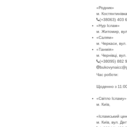
«Родник»
м. Костянтинівка
(+38063) 403 
«Нур Іслам»
м. Житомир, вул
«Салям»
м. Черкаси, вул
«Танмія»
м. Чернівці, вул
(+38095) 882 
bukovynaicc@
Час роботи:
Щоденно з 11:00
«Світло Ісламу»
м. Київ,
«Ісламський це
м. Київ, вул. Де