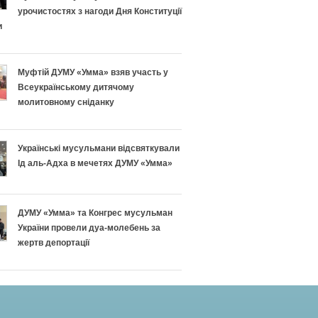
урочистостях з нагоди Дня Конституції
и
Муфтій ДУМУ «Умма» взяв участь у
Всеукраїнському дитячому
молитовному сніданку
Українські мусульмани відсвяткували
Ід аль-Адха в мечетях ДУМУ «Умма»
ДУМУ «Умма» та Конгрес мусульман
України провели дуа-молебень за
жертв депортації