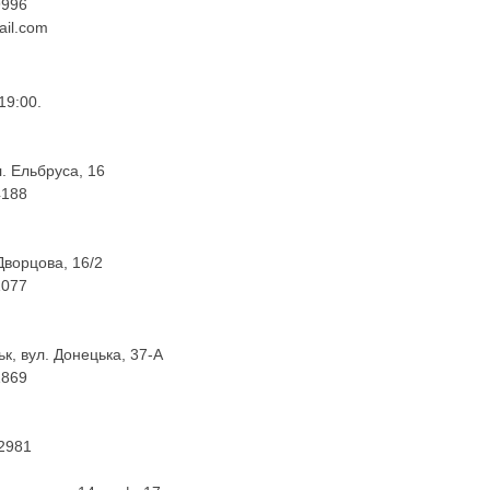
9996
ail.com
19:00.
л. Ельбруса, 16
4188
Дворцова, 16/2
1077
к, вул. Донецька, 37-А
1869
 2981