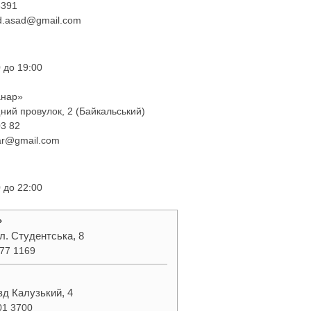
8391
d.asad@gmail.com
 до 19:00
анар»
ний провулок, 2 (Байкальський)
03 82
r@gmail.com
 до 22:00
»
л. Студентська, 8
277 1169
їзд Калузький, 4
01 3700