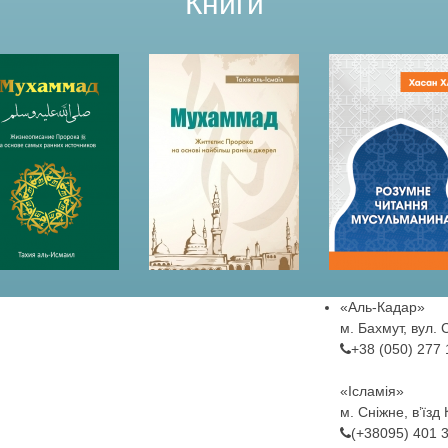
Книги
«Аль-Кадар»
м. Бахмут, вул. 
+38 (050) 277
«Ісламія»
м. Сніжне, в’їзд
(+38095) 401 