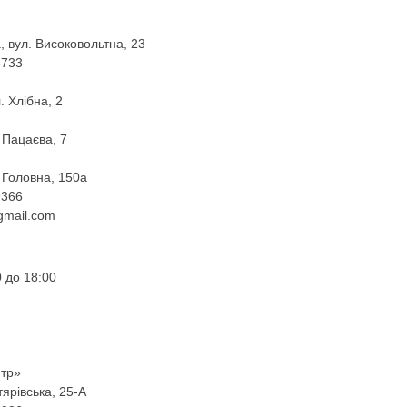
, вул. Високовольтна, 23
6733
. Хлібна, 2
. Пацаєва, 7
. Головна, 150а
9366
gmail.com
 до 18:00
нтр»
гтярівська, 25-А