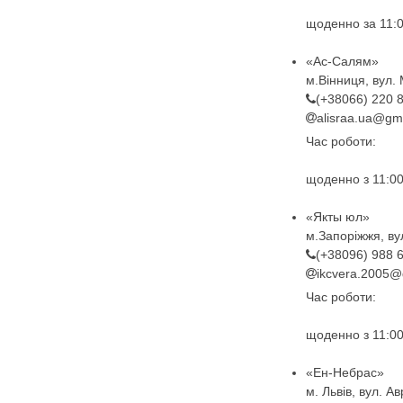
щоденно за 11:0
«Ас-Салям»
м.Вінниця, вул.
(+38066) 220 
alisraa.ua@gm
Час роботи:
щоденно з 11:00
«Якты юл»
м.Запоріжжя, ву
(+38096) 988 
ikcvera.2005@
Час роботи:
щоденно з 11:00
«Ен-Небрас»
м. Львів, вул. А