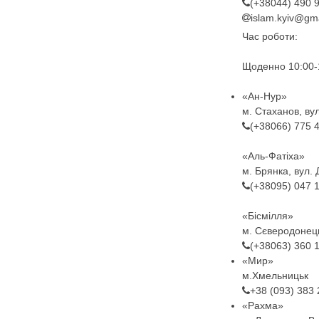
(+38044) 490 
islam.kyiv@gm
Час роботи:
Щоденно 10:00-
«Ан-Нур»
м. Стаханов, ву
(+38066) 775 
«Аль-Фатіха»
м. Брянка, вул. 
(+38095) 047 
«Бісмілля»
м. Сєверодонець
(+38063) 360 
«Мир»
м.Хмельницьк
+38 (093) 383
«Рахма»