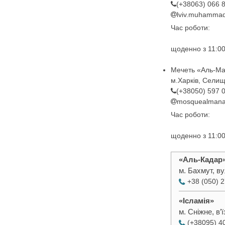
(+38063) 066 
lviv.muhamma
Час роботи:
щоденно з 11:00
Мечеть «Аль-М
м.Харків, Селищ
(+38050) 597 
mosquealmana
Час роботи:
щоденно з 11:00
«Аль-Кадар
м. Бахмут, ву
+38 (050) 
«Ісламія»
м. Сніжне, в’
(+38095) 4