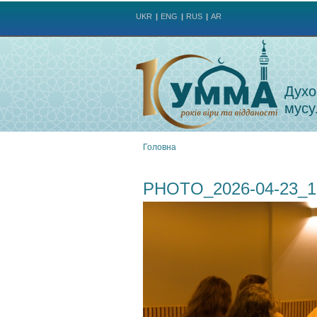
UKR
ENG
RUS
AR
Духо
мусу
Головна
Ви
PHOTO_2026-04-23_1
є
тут