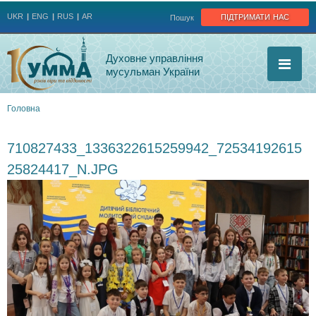
Jump to navigation
підтримати нас
UKR
ENG
RUS
AR
Пошук
Духовне управління
мусульман України
Головна
Ви
710827433_1336322615259942_72534192615
є
25824417_N.JPG
тут