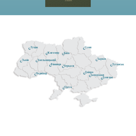
Луцьк
Суми
Житомир
Київ
Харків
Хмельницький
Львів
Луганськ
Вінниця
Черкаси
Дніпро
Чернівці
Запоріжжя
Донецьк
Одеса