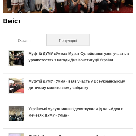
Вміст
Останні
(активна вкладка)
Популярні
Муфтій ДУМУ «Умма» Мурат Сулейманов узяв участь в
урочистостях з нагоди Дня Конституції України
Муфтій ДУМУ «Умма» взяв участь у Всеукраїнському
дитячому молитовному сніданку
Українські мусульмани відсвяткували Ід аль-Адха в
мечетях ДУМУ «Умма»