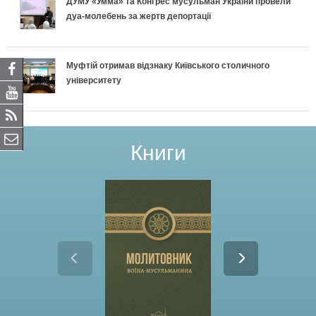
ДУМУ «Умма» та Конгрес мусульман України провели
дуа-молебень за жертв депортації
Муфтій отримав відзнаку Київського столичного
університету
Книги