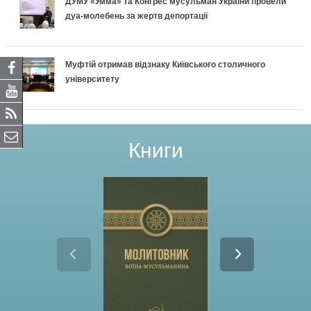
ДУМУ «Умма» та Конгрес мусульман України провели
дуа-молебень за жертв депортації
Муфтій отримав відзнаку Київського столичного
університету
Книги