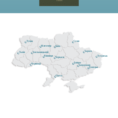
Луцьк
Суми
Житомир
Київ
Харків
Хмельницький
Львів
Луганськ
Вінниця
Черкаси
Дніпро
Чернівці
Запоріжжя
Донецьк
Одеса