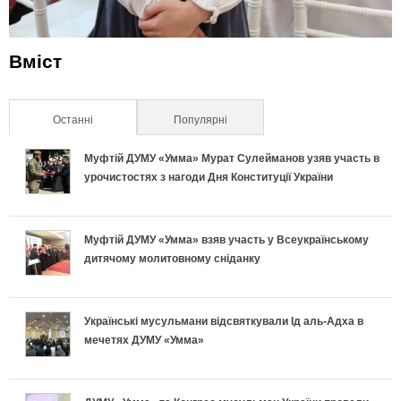
Вміст
Останні
(активна вкладка)
Популярні
Муфтій ДУМУ «Умма» Мурат Сулейманов узяв участь в
урочистостях з нагоди Дня Конституції України
Муфтій ДУМУ «Умма» взяв участь у Всеукраїнському
дитячому молитовному сніданку
Українські мусульмани відсвяткували Ід аль-Адха в
мечетях ДУМУ «Умма»