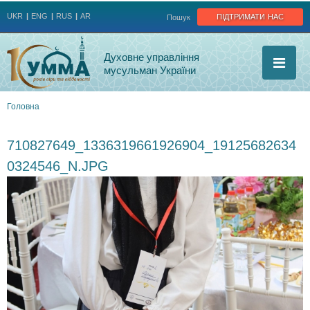
Jump to navigation
підтримати нас
UKR
ENG
RUS
AR
Пошук
Духовне управління
мусульман України
Головна
Ви
710827649_1336319661926904_19125682634
є
0324546_N.JPG
тут