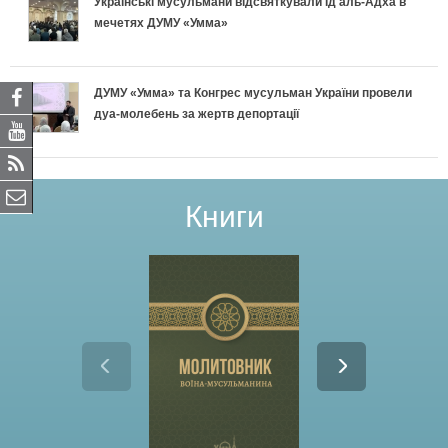
Українські мусульмани відсвяткували Ід аль-Адха в
мечетях ДУМУ «Умма»
ДУМУ «Умма» та Конгрес мусульман України провели
дуа-молебень за жертв депортації
Книги