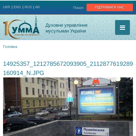
Jump to navigation
підтримати нас
UKR
ENG
RUS
AR
Пошук
Духовне управління
мусульман України
Головна
Ви
14925357_1212785672093905_2112877619289
є
160914_N.JPG
тут