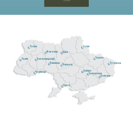
Луцьк
Суми
Житомир
Київ
Харків
Хмельницький
Львів
Луганськ
Вінниця
Черкаси
Дніпро
Чернівці
Запоріжжя
Донецьк
Одеса