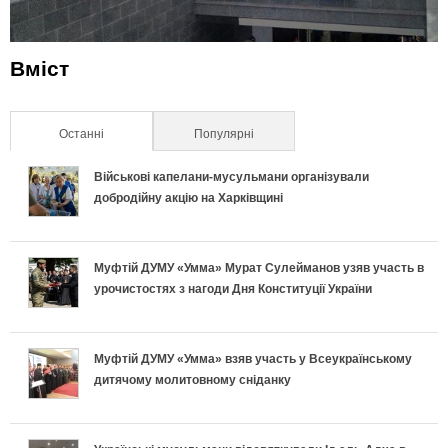
Вміст
Останні
(активна вкладка)
Популярні
Військові капелани-мусульмани організували
добродійну акцію на Харківщині
Муфтій ДУМУ «Умма» Мурат Сулейманов узяв участь в
урочистостях з нагоди Дня Конституції України
Муфтій ДУМУ «Умма» взяв участь у Всеукраїнському
дитячому молитовному сніданку