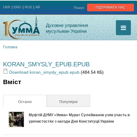
Jump to navigation
підтримати нас
UKR
ENG
RUS
AR
Пошук
Духовне управління
мусульман України
Головна
Ви
KORAN_SMYSLY_EPUB.EPUB
є
Download koran_smysly_epub.epub
(484.54 КБ)
Вміст
тут
Останні
(активна вкладка)
Популярні
Муфтій ДУМУ «Умма» Мурат Сулейманов узяв участь в
урочистостях з нагоди Дня Конституції України