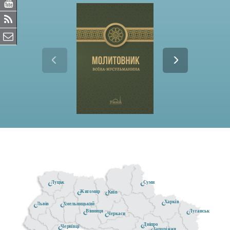
Луцьк
Суми
Житомир
Київ
Харків
Хмельницький
Львів
Луганськ
Вінниця
Черкаси
Дніпро
Чернівці
Запоріжжя