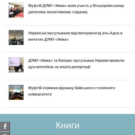
Муфтій ДУМУ «Умма» взяв участь у Всеукраїнському
дитячому молитовному сніданку
Українські мусульмани відсвяткували Ід аль-Адха в
мечетях ДУМУ «Умма»
ДУМУ «Умма» та Конгрес мусульман України провели
дуа-молебень за жертв депортації
Муфтій отримав відзнаку Київського столичного
університету
Книги