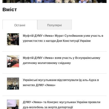
Вміст
Останні
(активна вкладка)
Популярні
Муфтій ДУМУ «Умма» Мурат Сулейманов узяв участь в
урочистостях з нагоди Дня Конституції України
Муфтій ДУМУ «Умма» взяв участь у Всеукраїнському
дитячому молитовному сніданку
Українські мусульмани відсвяткували Ід аль-Адха в
мечетях ДУМУ «Умма»
ДУМУ «Умма» та Конгрес мусульман України провели
дуа-молебень за жертв депортації