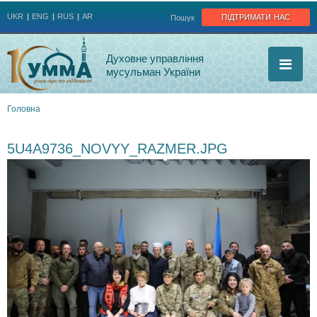
Jump to navigation
підтримати нас
UKR
ENG
RUS
AR
Пошук
Духовне управління
мусульман України
Головна
Ви
5U4A9736_NOVYY_RAZMER.JPG
є
тут