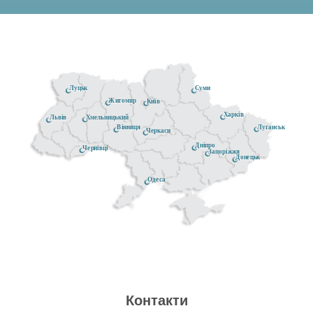
Луцьк
Суми
Житомир
Київ
Харків
Хмельницький
Львів
Луганськ
Вінниця
Черкаси
Дніпро
Чернівці
Запоріжжя
Донецьк
Одеса
Контакти