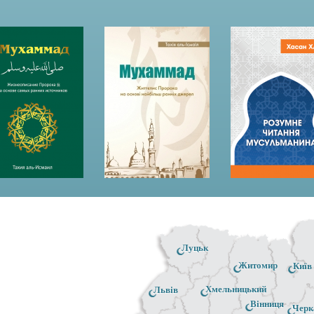
Луцьк
Житомир
Київ
Хмельницький
Львів
Вінниця
Черк