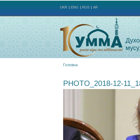
UKR
ENG
RUS
AR
Духо
мусу
Головна
Ви
PHOTO_2018-12-11_1
є
тут