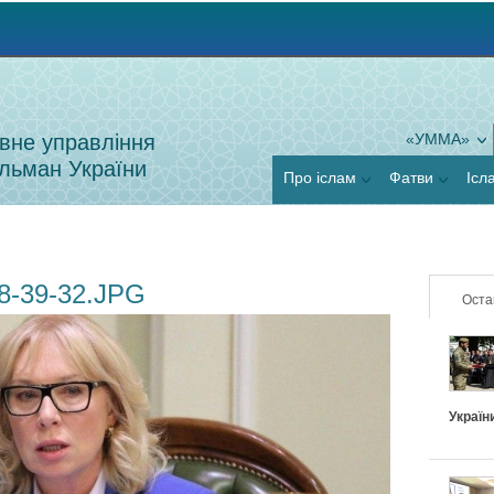
Jump to navigation
вне управління
«УММА»
льман України
Про іслам
Фатви
Ісл
8-39-32.JPG
Оста
Україн