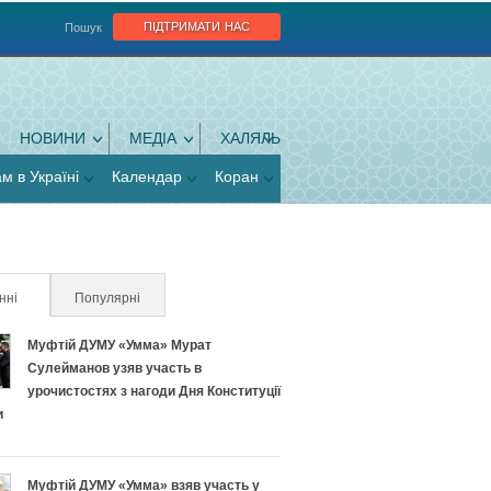
підтримати нас
Пошук
НОВИНИ
МЕДІА
ХАЛЯЛЬ
ам в Україні
Календар
Коран
нні
(активна вкладка)
Популярні
Муфтій ДУМУ «Умма» Мурат
Сулейманов узяв участь в
урочистостях з нагоди Дня Конституції
и
Муфтій ДУМУ «Умма» взяв участь у