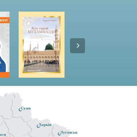
Суми
Харків
Луганськ
аси