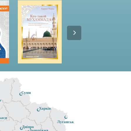
Суми
в
Харків
каси
Луганськ
Дніпро
Запоріжжя