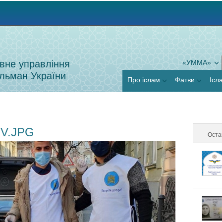
Jump to navigation
вне управління
«УММА»
льман України
Про іслам
Фатви
Ісл
V.JPG
Оста