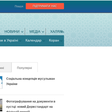
підтримати нас
Пошук
НОВИНИ
МЕДІА
ХАЛЯЛЬ
ам в Україні
Календар
Коран
нні
Популярні
(активна вкладка)
Соціальна концепція мусульман
України
Фотографування на документи в
хустці: новий Держстандарт на