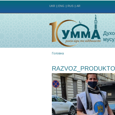
UKR
ENG
RUS
AR
Духо
мусу
Головна
Ви
RAZVOZ_PRODUKTO
є
тут