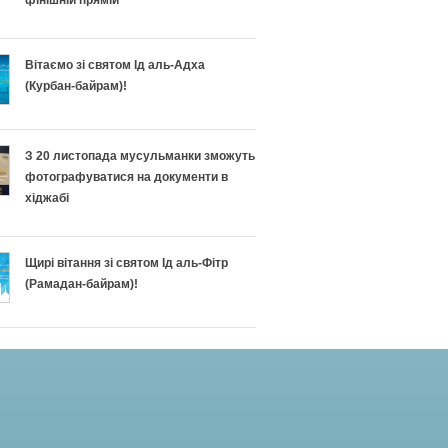
фінішній прямій
Вітаємо зі святом Ід аль-Адха
(Курбан-байрам)!
З 20 листопада мусульманки зможуть
фотографуватися на документи в
хіджабі
Щирі вітання зі святом Ід аль-Фітр
(Рамадан-байрам)!