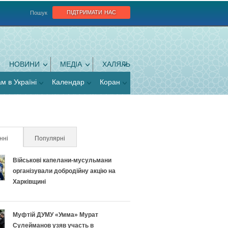
підтримати нас
Пошук
НОВИНИ
МЕДІА
ХАЛЯЛЬ
ам в Україні
Календар
Коран
нні
(активна вкладка)
Популярні
Військові капелани-мусульмани
організували добродійну акцію на
Харківщині
Муфтій ДУМУ «Умма» Мурат
Сулейманов узяв участь в