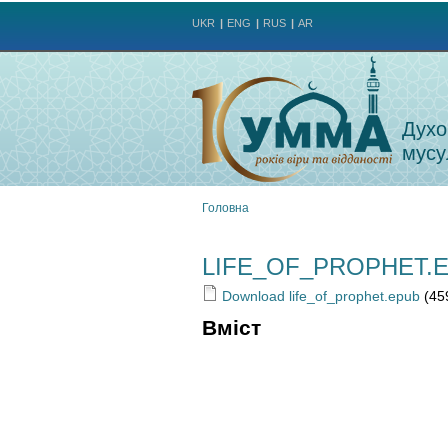
UKR
ENG
RUS
AR
Духо
мусу
Головна
Ви
LIFE_OF_PROPHET.
є
Download life_of_prophet.epub
(45
тут
Вміст