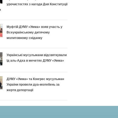
урочистостях з нагоди Дня Конституції
и
Муфтій ДУМУ «Умма» взяв участь у
Всеукраїнському дитячому
молитовному сніданку
Українські мусульмани відсвяткували
Ід аль-Адха в мечетях ДУМУ «Умма»
ДУМУ «Умма» та Конгрес мусульман
України провели дуа-молебень за
жертв депортації