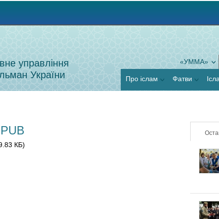
Jump to navigation
вне управління
«УММА»
льман України
Про іслам
Фатви
Ісл
EPUB
Оста
9.83 КБ)