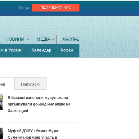
підтримати нас
Пошук
НОВИНИ
МЕДІА
ХАЛЯЛЬ
ам в Україні
Календар
Коран
нні
(активна вкладка)
Популярні
Військові капелани-мусульмани
організували добродійну акцію на
Харківщині
Муфтій ДУМУ «Умма» Мурат
Сулейманов узяв участь в