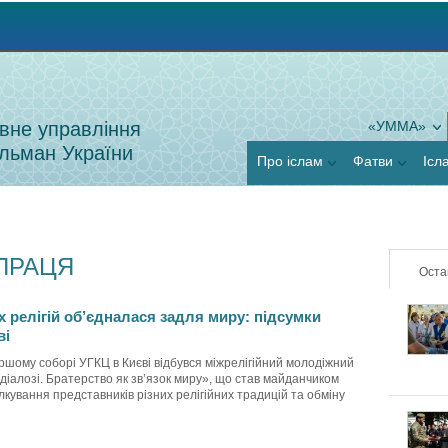
Jump to navigation
вне управління
«УММА»
льман України
Про іслам
Фатви
Ісл
ВПРАЦЯ
Оста
 релігій об’єдналася задля миру: підсумки
ві
аршому соборі УГКЦ в Києві відбувся міжрелігійний молодіжний
іалозі. Братерство як зв’язок миру», що став майданчиком
ілкування представників різних релігійних традицій та обміну