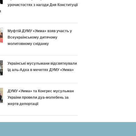
урочистостях з нагоди Дня Конституції
и
Муфтій ДУМУ «Умма» взяв участь у
Всеукраїнському дитячому
молитовному сніданку
Українські мусульмани відсвяткували
Ід аль-Адха в мечетях ДУМУ «Умма»
ДУМУ «Умма» та Конгрес мусульман
України провели дуа-молебень за
жертв депортації