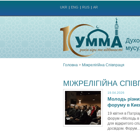
UKR
ENG
RUS
AR
Духо
мусу
Головна
>
Міжрелігійна Співпраця
Ви
МІЖРЕЛІГІЙНА СПІ
є
19.04.2026
Молодь різних
тут
форуму в Киє
19 квітня в Патрі
форум «Молодь в д
для відкритого сп
досвідом. Форум...