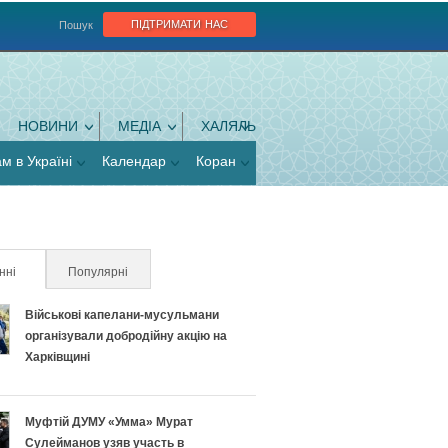
підтримати нас
Пошук
НОВИНИ
МЕДІА
ХАЛЯЛЬ
ам в Україні
Календар
Коран
нні
(активна вкладка)
Популярні
Військові капелани-мусульмани
організували добродійну акцію на
Харківщині
Муфтій ДУМУ «Умма» Мурат
Сулейманов узяв участь в