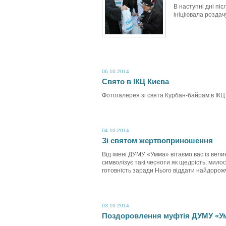
В наступні дні пі
ініціювала роздач
06.10.2014
Свято в ІКЦ Києва
Фотогалерея зі свята Курбан-байрам в ІКЦ
04.10.2014
Зі святом жертвоприношення
Від імені ДУМУ «Умма» вітаємо вас із вели
символізує такі чесноти як щедрість, мило
готовність заради Нього віддати найдорожч
03.10.2014
Поздоровлення муфтія ДУМУ «Ум