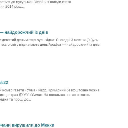
ється до мусульман України з нагоди свята
 2014 року....
— найдорожчий із днів
дев'ятий день місяця зуль-хіджа. Сьогодні 3 жовтня (9 Зуль-
 всьго світу відзначають день Арафат — найдорожчий із днів.
 №22
ий номер газети «Умма» №22. Примірникі безкоштовно можна
рних центрах ДУМУ «Умма». На шпальтах на вас чекають
іджа та прощі до...
рочани вирушили до Мекки