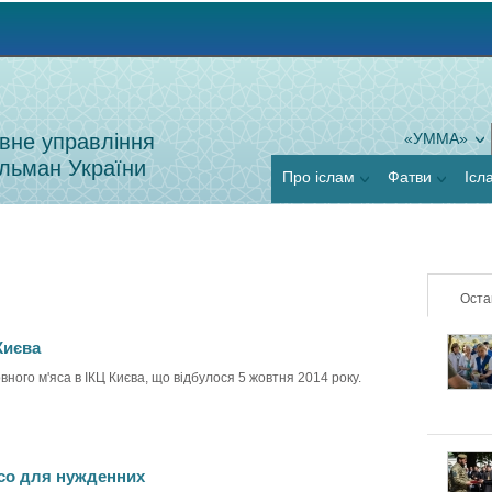
Jump to navigation
вне управління
«УММА»
льман України
Про іслам
Фатви
Ісл
Оста
Києва
ного м'яса в ІКЦ Києва, що відбулося 5 жовтня 2014 року.
со для нужденних