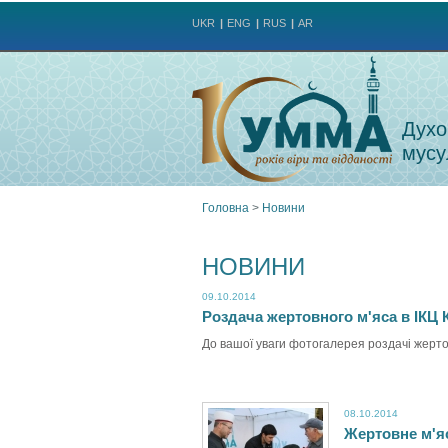
UKR
ENG
RUS
AR
Духо
мусу
Головна
>
Новини
Ви
НОВИНИ
є
09.10.2014
Роздача жертовного м'яса в ІКЦ 
тут
До вашої уваги фотогалерея роздачі жертов
08.10.2014
Жертовне м'я