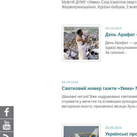
Муфтій ДУМУ «Умма» Саід Ісмагілов зварта
Жервоприношення, Курбан-байрам. 3 жовтня
03.10.2014
День Арафат 
День Арафат — це 
хіджа) мусульмани
За скоєння...
03.10.2014
Святковий номер газети «Умма»
Шановні читачі! Вже надруковано святков
отримати у мечетях та ісламських культу
матеріали газети, присвячені місяцю Зуль-х
29.09.2014
Українські п