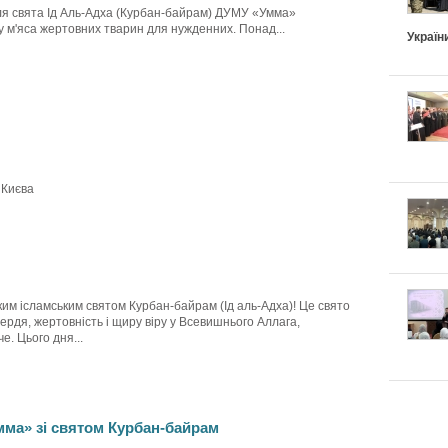
сля свята Ід Аль-Адха (Курбан-байрам) ДУМУ «Умма»
у м'яса жертовних тварин для нужденних. Понад...
Україн
 Києва
ким ісламським святом Курбан-байрам (Ід аль-Адха)! Це свято
сердя, жертовність і щиру віру у Всевишнього Аллага,
е. Цього дня...
ма» зі святом Курбан-байрам