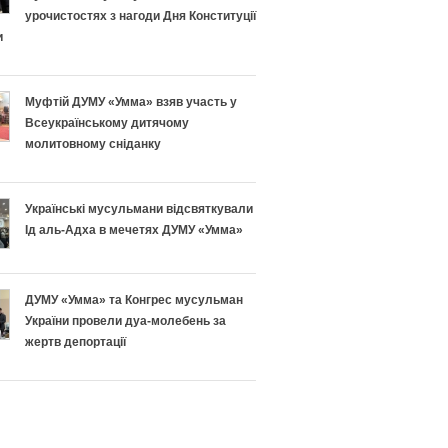
урочистостях з нагоди Дня Конституції
и
Муфтій ДУМУ «Умма» взяв участь у
Всеукраїнському дитячому
молитовному сніданку
Українські мусульмани відсвяткували
Ід аль-Адха в мечетях ДУМУ «Умма»
ДУМУ «Умма» та Конгрес мусульман
України провели дуа-молебень за
жертв депортації