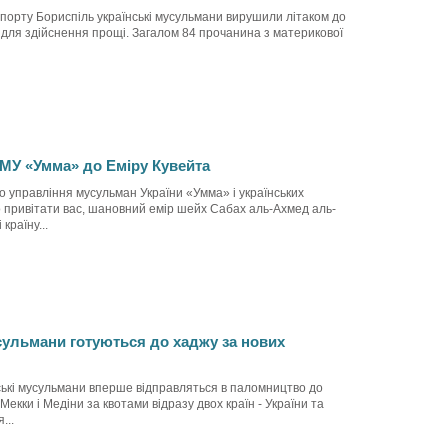
порту Бориспіль українські мусульмани вирушили літаком до
ї для здійснення прощі. Загалом 84 прочанина з материкової
МУ «Умма» до Еміру Кувейта
го управління мусульман України «Умма» і українських
 привітати вас, шановний емір шейх Сабах аль-Ахмед аль-
країну...
сульмани готуються до хаджу за нових
ські мусульмани вперше відправляться в паломництво до
Мекки і Медіни за квотами відразу двох країн - України та
...