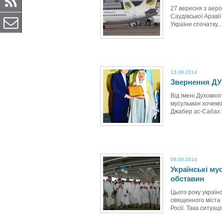
27 вересня з аеро
Саудівської Араві
України спочатку...
13.09.2014
Звернення ДУ
Від імені Духовно
мусульман хочемо
Джабер ас-Сабах і 
08.09.2014
Українські му
обставин
Цього року україн
священного міста 
Росії. Така ситуація