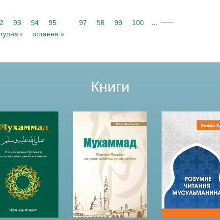
…
2
93
94
95
97
98
99
100
96
тупна ›
остання »
Книги