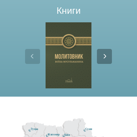
Книги
Луцьк
Суми
Житомир
Київ