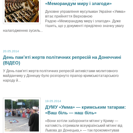
«Меморандум миру і злагоди»
Духовне управління мусульман України «Умма»
вітає прийняття Верховною
Радою «Меморандуму миру і злагоди». Дуже
тішить, що у документі приділено значну увагу
налагодженню зусиль...
20.05.2014
День пам’яті жертв політичних репресій на Донеччині
(ВІДЕО)
У День пам’яті жертв політичних репресій активістами молитовного
майданчику у Донецку було розгорнуто прапор кримськотатарського
народу й...
19.05.2014
ДУМУ «Умма» — кримським татарам:
«Ваш біль — наш біль»
«Вони хотіли заборонити мітинг у Криму —
натомість отримали всеукраїнський мітинг від
Львова до Донецька,» — так прокоментував