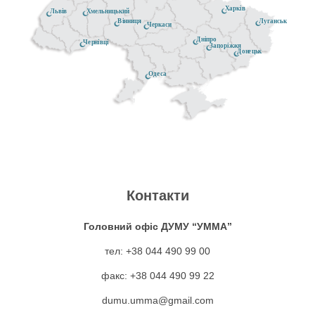
Харків
Хмельницький
Львів
Луганськ
Вінниця
Черкаси
Дніпро
Чернівці
Запоріжжя
Донецьк
Одеса
Контакти
Головний офіс ДУМУ “УММА”
тел: +38 044 490 99 00
факс: +38 044 490 99 22
dumu.umma@gmail.com