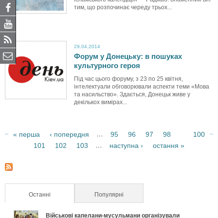
тим, що розпочинає череду трьох...
29.04.2014
Форум у Донецьку: в пошуках
культурного героя
Під час цього форуму, з 23 по 25 квітня,
інтелектуали обговорювали аспекти теми «Мова
та насильство». Здається, Донецьк живе у
декількох вимірах...
…
« перша
‹ попередня
95
96
97
98
100
99
…
101
102
103
наступна ›
остання »
С
т
о
Останні
(активна вкладка)
Популярні
р
Військові капелани-мусульмани організували