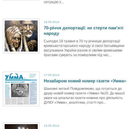
ситуацію з...
18.05.2014
70-річчя депортації: не стерти пам'яті
народу
Сьогодні 18 травня в 70-ту річницю депортації
кримськотатарського народу зі своєї батьківщини
мусульмани України разом зі своїми кримськими
братами сумують за померлими під час...
17.05.2014
Незабаром новий номер газети «Умма»
Шановні читачі! Повідомляємо, що готується до
друку новий номер газети «Умма» №20. До вашої
уваги на шпальтах газети новини про діяльність
ДУМУ «Умма», аналітика, статті про...
15.05.2014