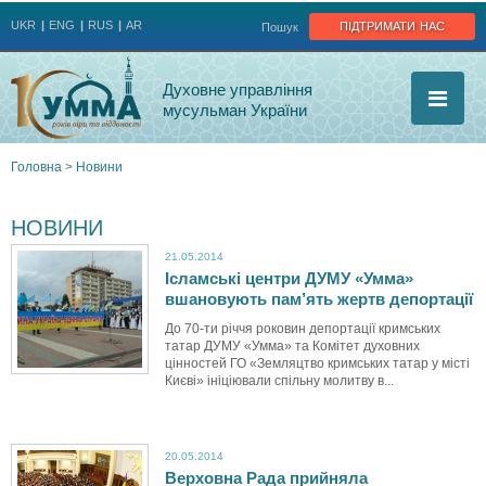
Jump to navigation
підтримати нас
UKR
ENG
RUS
AR
Пошук
Духовне управління
мусульман України
Головна
>
Новини
Ви
НОВИНИ
є
21.05.2014
Ісламські центри ДУМУ «Умма»
тут
вшановують пам’ять жертв депортації
До 70-ти річчя роковин депортації кримських
татар ДУМУ «Умма» та Комітет духовних
цінностей ГО «Земляцтво кримських татар у місті
Києві» ініціювали спільну молитву в...
20.05.2014
Верховна Рада прийняла