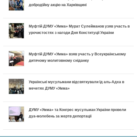
добродійну акцію на Харківщині
і
н
Муфтій ДУМУ «Умма» Мурат Сулейманов узяв участь в
урочистостях з нагоди Дня Конституції України
к
и
Муфтій ДУМУ «Умма» взяв участь у Всеукраїнському
дитячому молитовному сніданку
Українські мусульмани відсвяткували Ід аль-Адха в
мечетях ДУМУ «Умма»
ДУМУ «Умма» та Конгрес мусульман України провели
дуа-молебень за жертв депортації