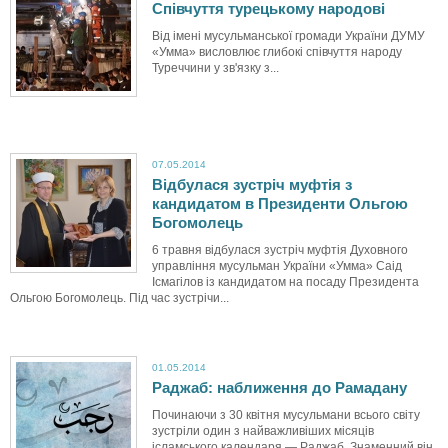
Співчуття турецькому народові
Від імені мусульманської громади України ДУМУ
«Умма» висловлює глибокі співчуття народу
Туреччини у зв'язку з...
07.05.2014
Відбулася зустріч муфтія з
кандидатом в Президенти Ольгою
Богомолець
6 травня відбулася зустріч муфтія Духовного
управління мусульман України «Умма» Саід
Ісмагілов із кандидатом на посаду Президента
Ольгою Богомолець. Під час зустрічи...
01.05.2014
Раджаб: наближення до Рамадану
Починаючи з 30 квітня мусульмани всього світу
зустріли один з найважливіших місяців
ісламського календаря — Раджаб. Знаменний він