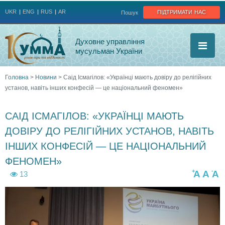
Jump to navigation
підтримати нас
UKR
ENG
RUS
AR
Пошук
Духовне управління
мусульман України
Головна
>
Новини
>
Саід Ісмагілов: «Українці мають довіру до релігійних
установ, навіть інших конфесій — це національний феномен»
Ви
є
САІД ІСМАГІЛОВ: «УКРАЇНЦІ МАЮТЬ
ДОВІРУ ДО РЕЛІГІЙНИХ УСТАНОВ, НАВІТЬ
тут
ІНШИХ КОНФЕСІЙ — ЦЕ НАЦІОНАЛЬНИЙ
ФЕНОМЕН»
+
-
A
A
A
13
1