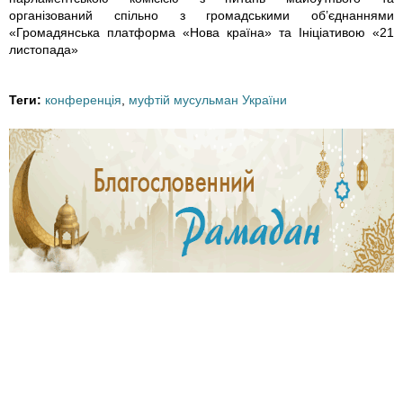
4
організований спільно з громадськими об’єднаннями
«Громадянська платформа «Нова країна» та Ініціативою «21
2
листопада»
3
Теги:
конференція
,
муфтій мусульман України
7
7
3
4
3
7
4
3