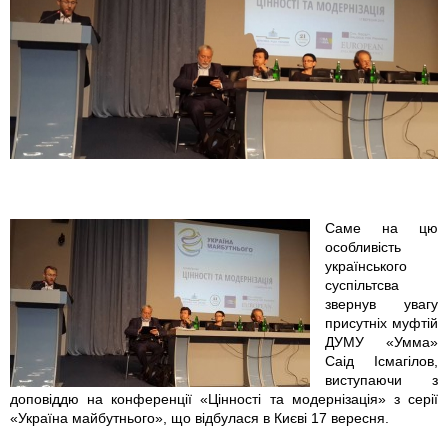
5
1
7
3
9
9
Саме на цю
особливість
_
українського
суспільтсва
1
звернув увагу
присутніх муфтій
0
ДУМУ «Умма»
Саід Ісмагілов,
виступаючи з
2
доповіддю на конференції «Цінності та модернізація» з серії
«Україна майбутнього», що відбулася в Києві 17 вересня.
0