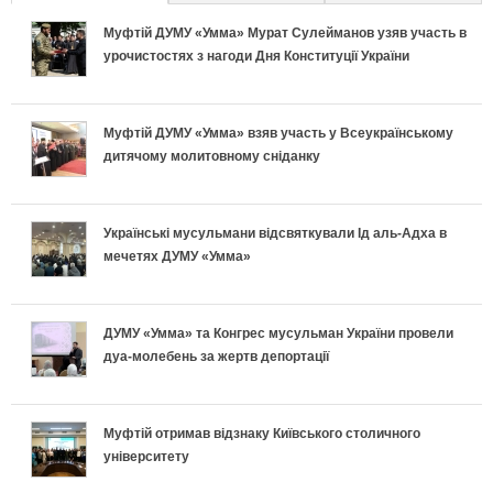
а
п
р
р
ь
Муфтій ДУМУ «Умма» Мурат Сулейманов узяв участь в
л
о
а
е
урочистостях з нагоди Дня Конституції України
н
ь
д
в
т
о
Муфтій ДУМУ «Умма» взяв участь у Всеукраїнському
н
и
и
и
дитячому молитовному сніданку
п
і
х
л
у
і
в
и
ь
с
Українські мусульмани відсвяткували Ід аль-Адха в
мечетях ДУМУ «Умма»
д
к
п
н
п
г
л
е
о
і
ДУМУ «Умма» та Конгрес мусульман України провели
о
дуа-молебень за жертв депортації
а
к
п
ш
т
д
л
і
н
Муфтій отримав відзнаку Київського столичного
у
університету
к
а
д
о