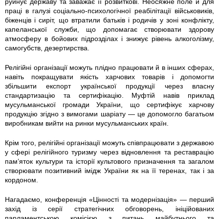
руйнує державу та заважає її розвиткові. Неосяжне поле й для
праці в галузі соціально-психологічної реабілітації військовиків,
6
біженців і сиріт, що втратили батьків і родичів у зоні конфлікту,
капеланської служби, що допомагає створювати здорову
8
атмосферу в бойових підрозділах і знижує рівень алкоголізму,
самогубств, дезертирства.
_
Релігійні організації можуть плідно працювати й в інших сферах,
навіть покращувати якість харчових товарів і допомогти
7
збільшити експорт української продукції через власну
стандартизацію та сертифікацію. Муфтій навів приклад
5
мусульманської громади України, що сертифікує харчову
продукцію згідно з вимогами шаріату — це допомогло багатьом
9
виробникам вийти на ринки мусульманських країн.
0
Крім того, релігійні організації можуть співпрацювати з державою
у сфері релігійного туризму через відновлення та реставрацію
5
пам’яток культури та історії культового призначення та загалом
створювати позитивний імідж України як на її теренах, так і за
9
кордоном.
Нагадаємо, конференція «Цінності та модернізація» — перший
6
захід із серії стратегічних обговорень, ініційованих
парламентською комісією з питань майбутнього та