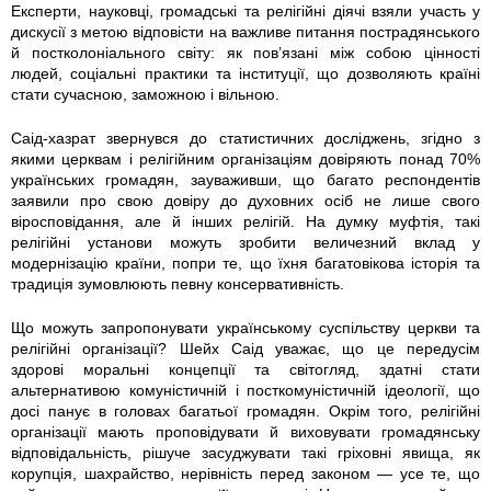
Експерти, науковці, громадські та релігійні діячі взяли участь у
3
дискусії з метою відповісти на важливе питання пострадянського
й постколоніального світу: як пов’язані між собою цінності
9
людей, соціальні практики та інституції, що дозволяють країні
стати сучасною, заможною і вільною.
9
Саід-хазрат звернувся до статистичних досліджень, згідно з
5
якими церквам і релігійним організаціям довіряють понад 70%
українських громадян, зауваживши, що багато респондентів
заявили про свою довіру до духовних осіб не лише свого
7
віросповідання, але й інших релігій. На думку муфтія, такі
релігійні установи можуть зробити величезний вклад у
0
модернізацію країни, попри те, що їхня багатовікова історія та
традиція зумовлюють певну консервативність.
2
Що можуть запропонувати українському суспільству церкви та
4
релігійні організації? Шейх Саід уважає, що це передусім
здорові моральні концепції та світогляд, здатні стати
4
альтернативою комуністичній і посткомуністичній ідеології, що
досі панує в головах багатьої громадян. Окрім того, релігійні
організації мають проповідувати й виховувати громадянську
7
відповідальність, рішуче засуджувати такі гріховні явища, як
корупція, шахрайство, нерівність перед законом — усе те, що
5