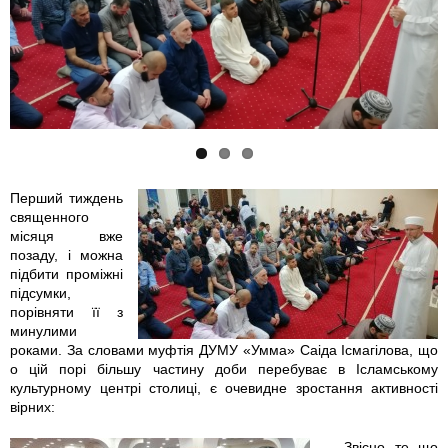
g
g
6
_
_
9
2
2
3
0
0
2
1
1
7
Перший тиждень
священного
8
8
9
місяця вже
позаду, і можна
0
0
_
підбити проміжні
підсумки,
5
5
1
порівняти її з
минулими
роками. За словами муфтія ДУМУ «Умма» Саіда Ісмагілова, що
1
1
6
о цій порі більшу частину доби перебуває в Ісламському
культурному центрі столиці, є очевидне зростання активності
7
7
6
вірних:
_
_
7
— Звісно, те, що