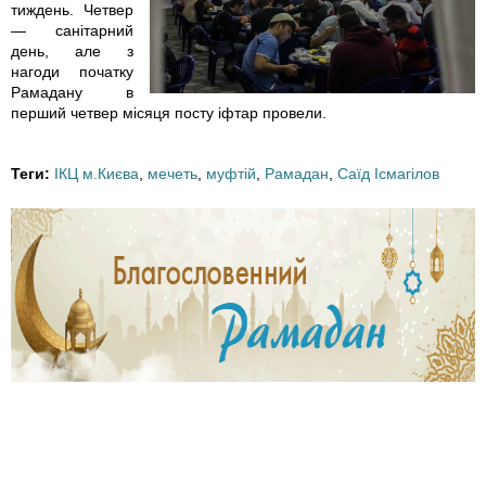
1
тиждень. Четвер
— санітарний
3
день, але з
нагоди початку
Рамадану в
_
перший четвер місяця посту іфтар провели.
1
Теги:
ІКЦ м.Києва
,
мечеть
,
муфтій
,
Рамадан
,
Саїд Ісмагілов
2
9
2
9
6
1
3