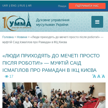
Jump to navigation
підтримати нас
UKR
ENG
RUS
AR
Пошук
Духовне управління
мусульман України
Головна
>
Новини
>
«Люди приходять до мечеті просто після роботи!» —
муфтій Саід Ісмагілов про Рамадан в ІКЦ Києва
Ви
є
«ЛЮДИ ПРИХОДЯТЬ ДО МЕЧЕТІ ПРОСТО
ПІСЛЯ РОБОТИ!» — МУФТІЙ САІД
тут
ІСМАГІЛОВ ПРО РАМАДАН В ІКЦ КИЄВА
+
-
A
A
A
17
i
i
3
m
m
2