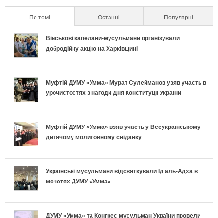
т
а
п
к
л
По темі
(active tab)
Останні
Популярні
а
п
р
р
ь
Військові капелани-мусульмани організували
л
о
а
е
добродійну акцію на Харківщині
н
ь
д
в
т
о
Муфтій ДУМУ «Умма» Мурат Сулейманов узяв участь в
н
и
и
и
урочистостях з нагоди Дня Конституції України
п
і
х
л
у
і
в
и
ь
с
Муфтій ДУМУ «Умма» взяв участь у Всеукраїнському
дитячому молитовному сніданку
д
к
п
н
п
г
л
е
о
і
Українські мусульмани відсвяткували Ід аль-Адха в
о
мечетях ДУМУ «Умма»
а
к
п
ш
т
д
л
і
н
ДУМУ «Умма» та Конгрес мусульман України провели