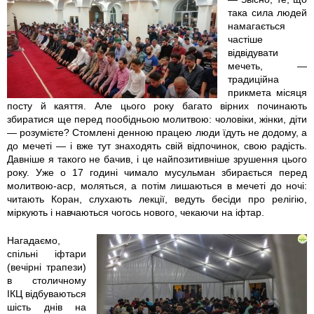
така сила людей
2
2
1
намагається
частіше
3
2
2
відвідувати
мечеть, —
традиційна
1
5
6
прикмета місяця
посту й каяття. Але цього року багато вірних починають
0
9
4
збиратися ще перед пообідньою молитвою: чоловіки, жінки, діти
— розумієте? Стомлені денною працею люди їдуть не додому, а
0
0
1
до мечеті — і вже тут знаходять свій відпочинок, свою радість.
Давніше я такого не бачив, і це найпозитивніше зрушення цього
1
5
0
року. Уже о 17 годині чимало мусульман збирається перед
молитвою-аср, моляться, а потім лишаються в мечеті до ночі:
.
.
0
читають Коран, слухають лекції, ведуть бесіди про релігію,
міркують і навчаються чогось нового, чекаючи на іфтар.
j
j
0
Нагадаємо,
спільні іфтари
p
p
1
(вечірні трапези)
в столичному
g
g
1
ІКЦ відбуваються
шість днів на