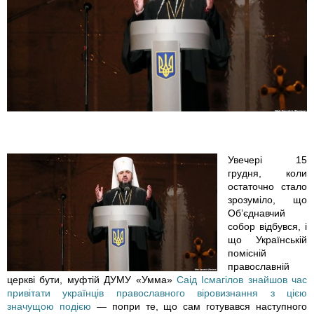
C
D
4
D
A
D
Увечері 15
грудня, коли
F
остаточно стало
зрозуміло, що
-
Об’єднавчий
собор відбувся, і
6
що Українській
помісній
православній
1
церкві бути, муфтій ДУМУ «Умма»
Саід Ісмагілов знайшов час
привітати українців православного віровизнання з цією
1
значущою подією
— попри те, що сам готувався наступного