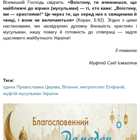
Всевишній Господь свідчить:
«Воістину, ти впевнишся, що
найближчі до вірних (мусульман) — ті, хто каже: „Воістину,
-
ми — християни!“ Це через те, що серед них є священики й
ченці, і вони не величаються»
(Коран, 5:82). Згідно з цими
D
настановами, ми засвідчуємо духовну близькість християн і
мусульман, нашу повагу й готовність до співпраці — задля
5
щасливого майбутнього України!
2
З повагою
A
Муфтій Саід Ісмагілов
8
Теги:
єдина Православна Церква
,
Вітання
,
митрополит Епіфаній
,
4
муфтій мусульман України
7
C
0