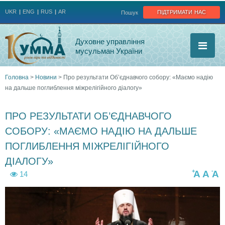
Jump to navigation
підтримати нас
UKR
ENG
RUS
AR
Пошук
Духовне управління
мусульман України
Головна
>
Новини
>
Про результати Об’єднавчого собору: «Маємо надію
на дальше поглиблення міжрелігійного діалогу»
Ви
є
ПРО РЕЗУЛЬТАТИ ОБ’ЄДНАВЧОГО
СОБОРУ: «МАЄМО НАДІЮ НА ДАЛЬШЕ
тут
ПОГЛИБЛЕННЯ МІЖРЕЛІГІЙНОГО
ДІАЛОГУ»
+
-
A
A
A
14
7