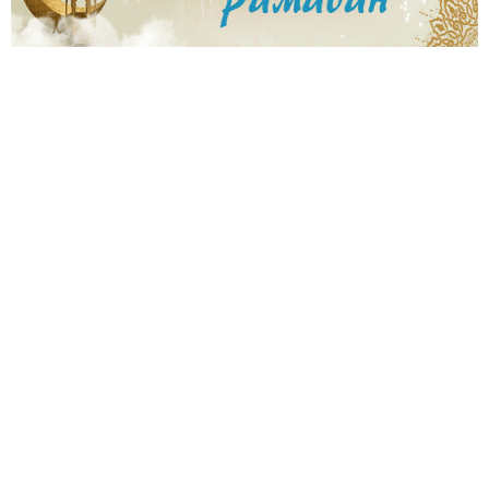
B
1
3
_
w
1
0
2
3
_
r