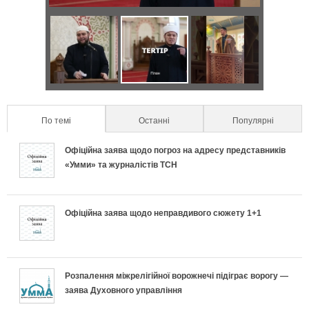
р
з
а
о
Д
Я
С
в
н
в
к
е
и
т
а
п
к
л
По темі
(active tab)
Останні
Популярні
а
п
р
р
ь
Офіційна заява щодо погроз на адресу представників
л
о
а
е
«Умми» та журналістів ТСН
н
ь
д
в
т
о
Офіційна заява щодо неправдивого сюжету 1+1
н
и
и
и
п
і
х
л
у
і
в
и
ь
с
Розпалення міжрелігійної ворожнечі підіграє ворогу —
заява Духовного управління
д
к
п
н
п