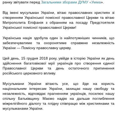
ранку звітувати перед
Загальними зборами ДУМУ «Умма
».
2
Від імені мусульман України, вітаю православних християн зі
-
створенням Української помісної православної Церкви та вітаю
Митрополита Епіфанія з обранням на посаду Предстоятеля
4
Української помісної православної Церкви!
3
Українська нація здобула один із найпотужніших чинників, що
забезпечуватиме та охоронятиме справжню незалежність
України — Помісну православну церкву.
0
Цей день, 15 грудня 2018 року, увійде в історію України як день
4
здійснення багатовікової мрії українців про створення єдиної
Православної Церкви та день остаточного припинення
-
російського церковного впливу.
A
Мусульмани України вітають усе, що йде на користь
національним інтересам України, захищає нашу свободу та
8
незалежність, відповідає прагненням українців, посилює нашу
спільну Батьківщину. Маємо надію на дальше поглиблення
C
міжрелігійного діалогу та плідну співпрацю між християнами та
мусульманами України.
2