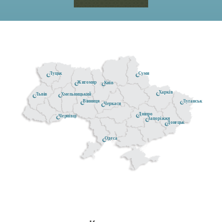
Луцьк
Суми
Житомир
Київ
Харків
Хмельницький
Львів
Луганськ
Вінниця
Черкаси
Дніпро
Чернівці
Запоріжжя
Донецьк
Одеса