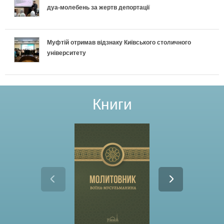
дуа-молебень за жертв депортації
Муфтій отримав відзнаку Київського столичного
університету
Книги