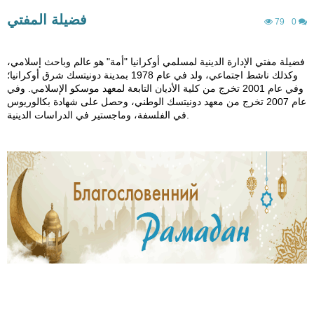
فضيلة المفتي
79
0
فضيلة مفتي الإدارة الدينية لمسلمي أوكرانيا "أمة" هو عالم وباحث إسلامي،
وكذلك ناشط اجتماعي، ولد في عام 1978 بمدينة دونيتسك شرق أوكرانيا؛
وفي عام 2001 تخرج من كلية الأديان التابعة لمعهد موسكو الإسلامي. وفي
عام 2007 تخرج من معهد دونيتسك الوطني، وحصل على شهادة بكالوريوس
في الفلسفة، وماجستير في الدراسات الدينية.