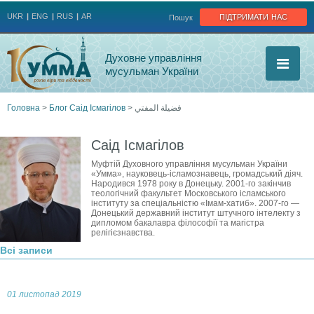
Jump to navigation
підтримати нас
UKR
ENG
RUS
AR
Пошук
Духовне управління
мусульман України
Головна
>
Блог Саід Ісмагілов
>
فضيلة المفتي
Ви
Саід Ісмагілов
є
Муфтій Духовного управління мусульман України
«Умма», науковець-ісламознавець, громадський діяч.
Народився 1978 року в Донецьку. 2001‑го закінчив
тут
теологічний факультет Московського ісламського
інституту за спеціальністю «Імам-хатиб». 2007‑го —
Донецький державний інститут штучного інтелекту з
дипломом бакалавра філософії та магістра
релігієзнавства.
Всі записи
01 листопад 2019