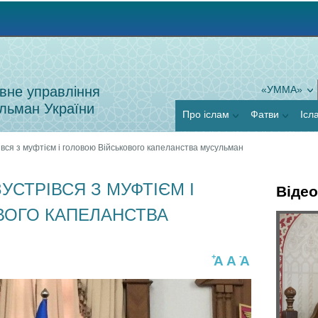
Jump to navigation
вне управління
«УММА»
льман України
Про іслам
Фатви
Ісл
івся з муфтієм і головою Військового капеланства мусульман
УСТРІВСЯ З МУФТІЄМ І
Відео
ВОГО КАПЕЛАНСТВА
Г
Я
о
+
-
A
A
A
к
р
п
и