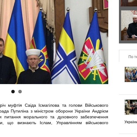
р
з
а
о
Д
в
н
в
и
т
а
л
По т
а
п
ь
л
о
н
ь
д
о
н
и
річ муфтія Саіда Ісмагілова та голови Військового
п
ада Путиліна з міністром оборони України Андрієм
і
х
и питання морального та духовного забезпечення
і
Україн
їни, що визнають Іслам, Управлінням військового
в
и
д