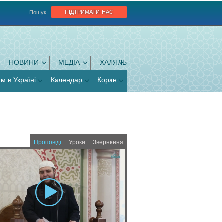
підтримати нас
Пошук
НОВИНИ
МЕДІА
ХАЛЯЛЬ
ам в Україні
Календар
Коран
Проповіді
Уроки
Звернення
(
a
c
t
i
v
e
t
a
b
)