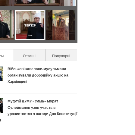
Я
С
к
е
п
к
емі
(active tab)
Останні
Популярні
р
р
Військові капелани-мусульмани
а
е
організували добродійну акцію на
Харківщині
в
т
и
и
Муфтій ДУМУ «Умма» Мурат
Сулейманов узяв участь в
л
у
урочистостях з нагоди Дня Конституції
и
ь
с