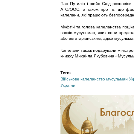
0
0
Пан Путилін і шейх Саід розповіли
АТО/ООС, а також про те, що фак
2
2
капелани, які працюють безпосереднь
-
-
Муфтій та голова капеланства поціка
вояків-мусульман, яких вони предс
0
0
або вегетаріанським, адже мусульма
6
6
Капелани також подарували міністро
книжку Михайла Якубовича «Мусульма
_
_
Теги:
1
1
Військове капеланство мусульман Ук
України
5
5
-
-
4
4
3
3