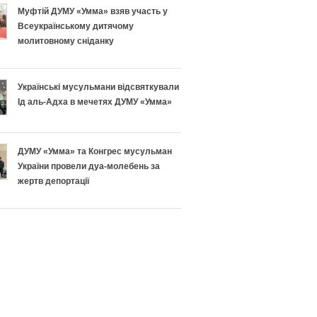
н
п
Муфтій ДУМУ «Умма» взяв участь у
Всеукраїнському дитячому
о
і
молитовному сніданку
п
ш
Українські мусульмани відсвяткували
і
н
Ід аль-Адха в мечетях ДУМУ «Умма»
д
о
г
г
ДУМУ «Умма» та Конгрес мусульман
України провели дуа-молебень за
о
о
жертв депортації
т
Р
у
а
в
м
а
а