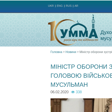
UKR
ENG
RUS
AR
Духо
мусу
Головна
>
Новини
>
Міністр оборони зустр
Ви
МІНІСТР ОБОРОНИ З
є
ГОЛОВОЮ ВІЙСЬКО
тут
МУСУЛЬМАН
06.02.2020
338
p
p