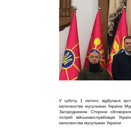
h
h
o
o
t
t
o
o
_
_
2
2
0
0
2
2
У суботу, 1 лютого, відбулася зуст
0
0
капеланства мусульман України Мур
Загороднюком. Сторони обговорил
потреб військовослужбовців Укра
-
-
капеланства мусульман України.