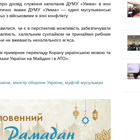
к
п
 про досвід служіння капеланів ДУМУ «Умма» в зоні
тично імами ДУМУ «Умма» — єдині мусульманські
г
л
е
о з військовими в зоні конфлікту.
о
а
к
вилися, чи є в перспективі можливість забезпечувати
тавляють, халяльним сухпайком чи принаймні рибним
т
д
ни не вживають нехаляльного м’яса.
л
у
ві примірник перекладу Корану українською мовою та
к
а
ни України на Майдані і в АТО».
в
и
:
а
Щ
раїни
,
міністр оборони України
,
муфтій мусульман
т
о
и
к
с
а
я
ж