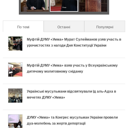
д
в
н
в
к
е
и
и
т
а
п
к
х
л
По темі
(active tab)
Останні
Популярні
а
п
р
р
и
ь
Муфтій ДУМУ «Умма» Мурат Сулейманов узяв участь в
л
о
а
е
урочистостях з нагоди Дня Конституції України
п
н
ь
д
в
т
е
о
Муфтій ДУМУ «Умма» взяв участь у Всеукраїнському
н
и
и
и
дитячому молитовному сніданку
к
п
і
х
л
у
л
і
в
и
ь
с
Українські мусульмани відсвяткували Ід аль-Адха в
мечетях ДУМУ «Умма»
а
д
к
п
н
п
:
г
л
е
о
і
ДУМУ «Умма» та Конгрес мусульман України провели
Щ
о
дуа-молебень за жертв депортації
а
к
п
ш