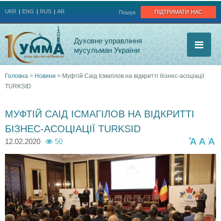
Jump to navigation
підтримати нас
UKR
ENG
RUS
AR
Пошук
Духовне управління
мусульман України
Головна
>
Новини
>
Муфтій Саід Ісмагілов на відкритті бізнес-асоціації
TURKSID
Ви
є
МУФТІЙ САІД ІСМАГІЛОВ НА ВІДКРИТТІ
БІЗНЕС-АСОЦІАЦІЇ TURKSID
тут
+
-
A
A
A
12.02.2020
50
8
8
8
8
4
4
4
5
5
6
7
0