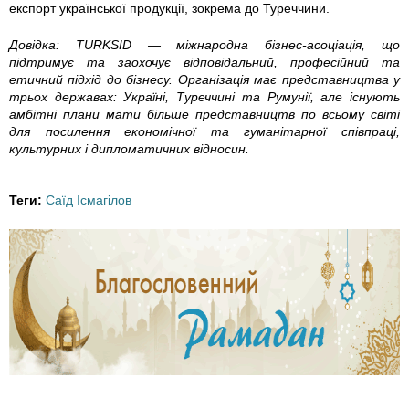
5
5
5
5
експорт української продукції, зокрема до Туреччини.
9
9
9
9
Довідка: TURKSID — міжнародна бізнес-асоціація, що
підтримує та заохочує відповідальний, професійний та
4
4
4
5
етичний підхід до бізнесу. Організація має представництва у
трьох державах: Україні, Туреччині та Румунії, але існують
амбітні плани мати більше представництв по всьому світі
6
6
8
0
для посилення економічної та гуманітарної співпраці,
культурних і дипломатичних відносин.
0
3
7
4
5
8
8
8
Теги:
Саїд Ісмагілов
3
7
7
7
9
3
3
3
8
2
2
2
7
1
0
0
8
1
9
7