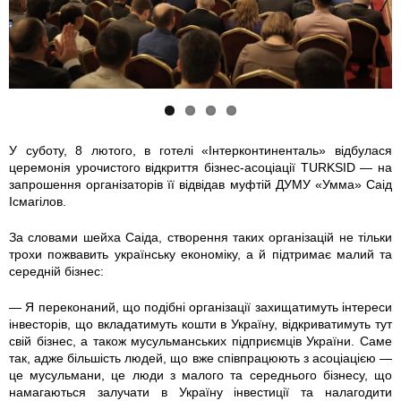
8
1
4
8
6
9
6
9
3
7
4
0
4
5
3
8
У суботу, 8 лютого, в готелі «Інтерконтиненталь» відбулася
церемонія урочистого відкриття бізнес-асоціації TURKSID — на
7
4
2
1
запрошення організаторів її відвідав муфтій ДУМУ «Умма» Саід
Ісмагілов.
_
_
_
_
За словами шейха Саіда, створення таких організацій не тільки
2
2
2
2
трохи пожвавить українську економіку, а й підтримає малий та
середній бізнес:
7
7
7
7
— Я переконаний, що подібні організації захищатимуть інтереси
інвесторів, що вкладатимуть кошти в Україну, відкриватимуть тут
1
1
1
1
свій бізнес, а також мусульманських підприємців України. Саме
так, адже більшість людей, що вже співпрацюють з асоціацією —
3
3
3
3
це мусульмани, це люди з малого та середнього бізнесу, що
намагаються залучати в Україну інвестиції та налагодити