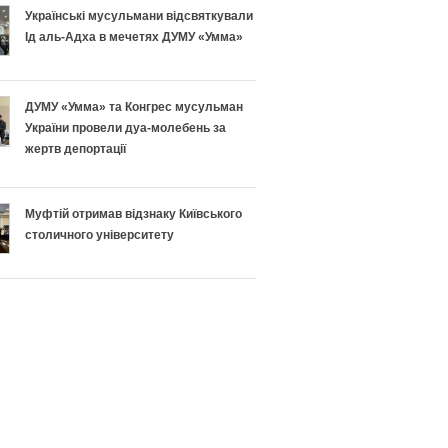
н
п
Українські мусульмани відсвяткували
Ід аль-Адха в мечетях ДУМУ «Умма»
о
і
п
ш
ДУМУ «Умма» та Конгрес мусульман
і
н
України провели дуа-молебень за
жертв депортації
д
о
г
г
Муфтій отримав відзнаку Київського
столичного університету
о
о
т
Р
у
а
в
м
а
а