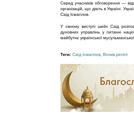
Серед учасників обговорення — відом
організацій, що діють в Україні. У
i
_
_
Саід Ісмагілов.
a
k
v
У своєму виступі шейх Саід розпові
духовних управлінь у питанні наці
_
o
_
майбутнє української мусульмансько
s
n
u
Теги:
Саїд Ісмагілов
,
Вплив релігії
a
f
n
i
e
i
d
r
v
a
e
e
.
n
r
j
t
s