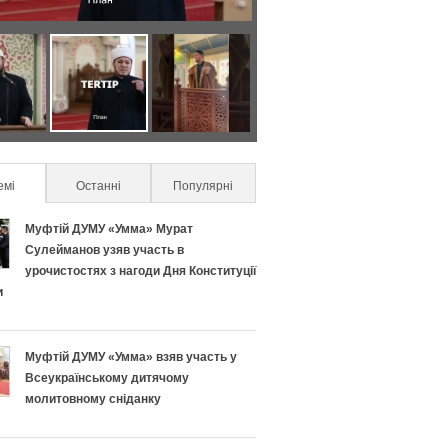
Я
С
к
е
п
к
емі
(active tab)
Останні
Популярні
р
р
Муфтій ДУМУ «Умма» Мурат
а
е
Сулейманов узяв участь в
урочистостях з нагоди Дня Конституції
в
т
и
и
и
Муфтій ДУМУ «Умма» взяв участь у
л
у
Всеукраїнському дитячому
молитовному сніданку
ь
с