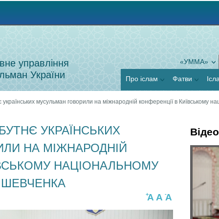
Jump to navigation
вне управління
«УММА»
льман України
Про іслам
Фатви
Ісл
українських мусульман говорили на міжнародній конференції в Київському нац
УТНЄ УКРАЇНСЬКИХ
Відео
ЛИ НА МІЖНАРОДНІЙ
Г
ЇВСЬКОМУ НАЦІОНАЛЬНОМУ
Я
о
. ШЕВЧЕНКА
к
р
+
-
A
A
A
п
и