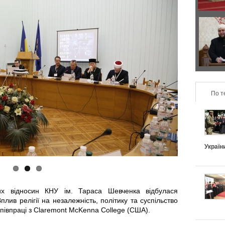
р
з
а
о
Д
в
н
в
и
т
а
л
По т
а
п
ь
л
о
н
ь
д
Україн
о
н
и
п
і
х
их відносин КНУ ім. Тараса Шевченка відбулася
і
ив релігії на незалежність, політику та суспільство
в
и
співпраці з Claremont McKenna College (США).
д