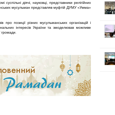
к
п
і суспільні діячі, науковці, представники релігійних
країнських мусульман представляв муфтій ДУМУ «Умма»
г
л
е
о
а
к
в про позиції різних мусульманських організацій і
ональних інтересів України та змоделював можливе
т
ї громади.
д
л
у
к
а
в
и
:
а
Щ
т
о
и
к
с
а
я
ж