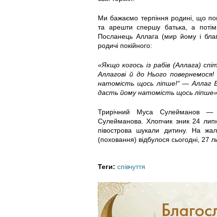
2
2
1
Ми бажаємо терпіння родині, що пон
1
1
9
та арешти спершу батька, а потім 
Посланець Аллага (мир йому і бла
4
4
7
родичі покійного:
2
2
3
«Якщо когось із рабів (Аллага) спі
Аллагові й до Нього повернемося!
7
7
9
натомість щось ліпше!“ — Аллаг В
дасть йому натомість щось ліпше»
2
2
7
Трирічний Муса Сулейманов — м
Сулейманова. Хлопчик зник 24 липн
7
7
6
півострова шукали дитину. На жа
(поховання) відбулося сьогодні, 27 л
4
3
4
2
9
7
Теги:
співчуття
8
3
8
9
7
4