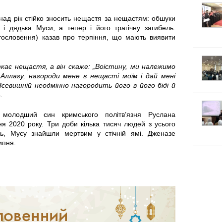
к
п
г
ад рік стійко зносить нещастя за нещастям: обшуки
л
е
і дядька Муси, а тепер і його трагічну загибель.
о
гословення) казав про терпіння, що мають виявити
а
к
т
д
л
ткає нещастя, а він скаже: „Воістину, ми належимо
 Аллагу, нагороди мене в нещасті моїм і дай мені
у
к
а
севишній неодмінно нагородить його в його біді й
.
в
и
:
олодший син кримського політв’язня Руслана
а
я 2020 року. Три доби кілька тисяч людей з усього
Щ
ль, Мусу знайшли мертвим у стічній ямі. Дженазе
т
ипня.
о
и
к
с
а
я
ж