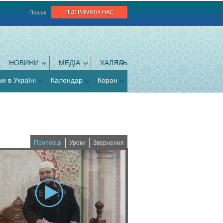
підтримати нас
Пошук
НОВИНИ
МЕДІА
ХАЛЯЛЬ
ам в Україні
Календар
Коран
Проповіді
Уроки
Звернення
(
a
c
t
i
v
e
t
a
b
)