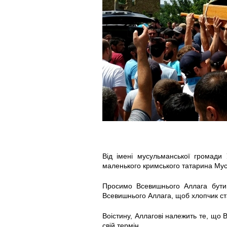
6
6
6
2
3
2
3
5
4
4
2
3
6
7
9
2
2
8
0
4
7
Від імені мусульманської громади 
_
_
_
маленького кримського татарина Му
1
1
3
Просимо Всевишнього Аллага бути
Всевишнього Аллага, щоб хлопчик ста
0
0
1
Воістину, Аллагові належить те, що В
свій термін.