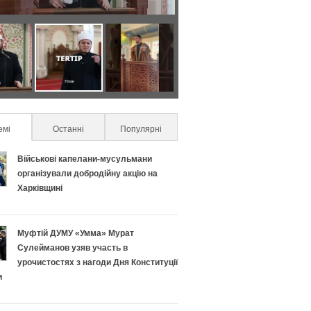
Я
С
к
е
п
к
емі
(active tab)
Останні
Популярні
р
р
Військові капелани-мусульмани
а
е
організували добродійну акцію на
Харківщині
в
т
и
и
Муфтій ДУМУ «Умма» Мурат
Сулейманов узяв участь в
л
у
урочистостях з нагоди Дня Конституції
и
ь
с