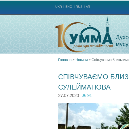
UKR
ENG
RUS
AR
Духо
мусу
Головна
>
Новини
>
Співчуваємо близьким
Ви
СПІВЧУВАЄМО БЛИЗ
є
СУЛЕЙМАНОВА
тут
27.07.2020
91
1
1
1
1
1
1