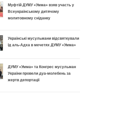
н
п
Муфтій ДУМУ «Умма» взяв участь у
Всеукраїнському дитячому
о
і
молитовному сніданку
п
ш
Українські мусульмани відсвяткували
і
н
Ід аль-Адха в мечетях ДУМУ «Умма»
д
о
г
г
ДУМУ «Умма» та Конгрес мусульман
України провели дуа-молебень за
о
о
жертв депортації
т
Р
у
а
в
м
а
а