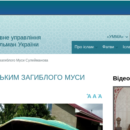
Jump to navigation
вне управління
«УММА»
льман України
Про іслам
Фатви
Ісл
 загиблого Муси Сулейманова
ЬКИМ ЗАГИБЛОГО МУСИ
Відео
Г
+
-
A
A
A
Я
о
к
р
п
и