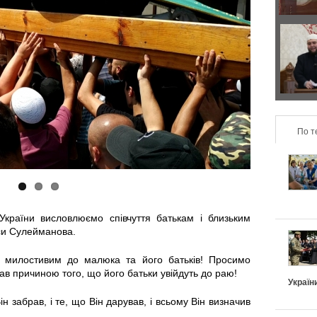
р
з
а
о
Д
в
н
в
и
т
а
л
По т
а
п
ь
л
о
н
ь
д
України висловлюємо співчуття батькам і близьким
о
н
и
си Сулейманова.
п
і
х
 милостивим до малюка та його батьків! Просимо
в причиною того, що його батьки увійдуть до раю!
і
Україн
в
и
ін забрав, і те, що Він дарував, і всьому Він визначив
д