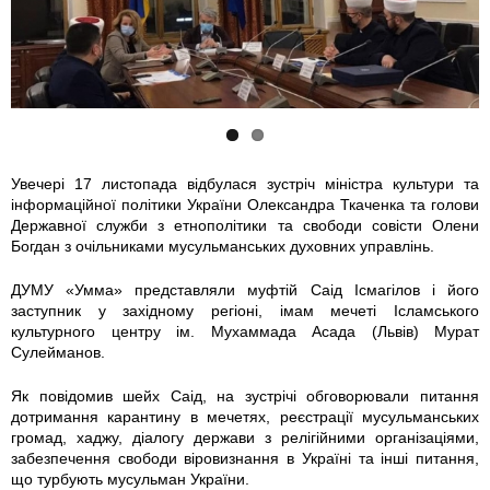
r
r
e
e
c
c
h
h
Увечері 17 листопада відбулася зустріч міністра культури та
інформаційної політики України Олександра Ткаченка та голови
a
a
Державної служби з етнополітики та свободи совісти Олени
Богдан з очільниками мусульманських духовних управлінь.
_
_
ДУМУ «Умма» представляли муфтій Саід Ісмагілов і його
m
m
заступник у західному регіоні, імам мечеті Ісламського
культурного центру ім. Мухаммада Асада (Львів) Мурат
i
i
Сулейманов.
Як повідомив шейх Саід, на зустрічі обговорювали питання
n
n
дотримання карантину в мечетях, реєстрації мусульманських
громад, хаджу, діалогу держави з релігійними організаціями,
i
i
забезпечення свободи віровизнання в Україні та інші питання,
що турбують мусульман України.