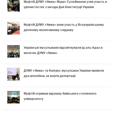
и
ь
Муфтій ДУМУ «Умма» Мурат Сулейманов узяв участь в
л
о
а
е
урочистостях з нагоди Дня Конституції України
п
н
ь
д
в
т
е
о
Муфтій ДУМУ «Умма» взяв участь у Всеукраїнському
н
и
и
и
дитячому молитовному сніданку
к
п
і
х
л
у
л
і
в
и
ь
с
Українські мусульмани відсвяткували Ід аль-Адха в
мечетях ДУМУ «Умма»
а
д
к
п
н
п
:
г
л
е
о
і
ДУМУ «Умма» та Конгрес мусульман України провели
Щ
о
дуа-молебень за жертв депортації
а
к
п
ш
о
т
д
л
і
н
Муфтій отримав відзнаку Київського столичного
к
у
університету
к
а
д
о
а
в
и
:
г
г