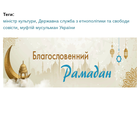
s
s
t
t
Теги:
міністр культури
,
Державна служба з етнополітики та свободи
r
r
совісти
,
муфтій мусульман України
a
a
_
_
s
s
_
_
s
p
h
r
e
e
i
d