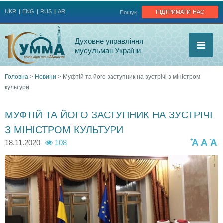
Jump to navigation
підтримати нас
UKR
ENG
RUS
AR
Пошук
Духовне управління
мусульман України
Головна
>
Новини
>
Муфтій та його заступник на зустрічі з міністром
культури
Ви
є
МУФТІЙ ТА ЙОГО ЗАСТУПНИК НА ЗУСТРІЧІ
З МІНІСТРОМ КУЛЬТУРИ
тут
+
-
A
A
A
18.11.2020
108
v
v
s
s
t
t