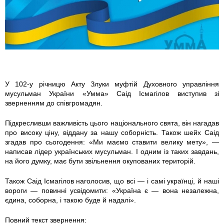
2
3
9
5
У 102-у річницю Акту Злуки муфтій Духовного управління
мусульман України «Умма» Саід Ісмагілов виступив зі
9
зверненням до співгромадян.
0
Підкресливши важливість цього національного свята, він нагадав
про високу ціну, віддану за нашу соборність. Також шейх Саід
_
згадав про сьогодення: «Ми маємо ставити велику мету», —
написав лідер українських мусульман. І одним із таких завдань,
3
на його думку, має бути звільнення окупованих територій.
Також Саід Ісмагілов наголосив, що всі — і самі українці, й наші
6
вороги — повинні усвідомити: «Україна є — вона незалежна,
єдина, соборна, і такою буде й надалі».
1
Повний текст звернення: