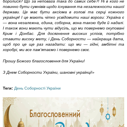
боролися? Що за неповага така до самих себе?! Ні в кого не
5
повинно бути сумнівів щодо існування та незалежности нашої
держави. Це має бути аксіома в голові та серці кожного
1
українця! І це мають чітко усвідомити наші вороги: Україна є
— вона незалежна, єдина, соборна, вона такою буде й надалі.
_
І також вони мають чути відусіль, що ми повернемо окуповані
Крим і Донбас. Для досягнення високих успіхів, потрібно
ставити високу мету, і День Соборности — найкраща дата,
3
щоб про це ще раз нагадати: що ми — гідні, амбітні та
хоробрі, ми все пам’ятаємо і повернемо своє.
9
Прошу Божого благословення для України!
9
З Днем Соборности України, шановні українці!»
7
6
Теги:
День Соборності України
6
4
0