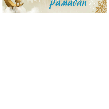
0
6
3
7
6
8
6
4
0
2