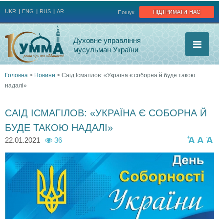
Jump to navigation
підтримати нас
UKR
ENG
RUS
AR
Пошук
Духовне управління
мусульман України
Головна
>
Новини
>
Саід Ісмагілов: «Україна є соборна й буде такою
надалі»
Ви
є
САІД ІСМАГІЛОВ: «УКРАЇНА Є СОБОРНА Й
БУДЕ ТАКОЮ НАДАЛІ»
тут
+
-
A
A
A
22.01.2021
36
1
4
1