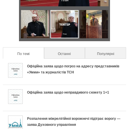
р
з
а
о
Д
Я
С
в
н
в
к
е
и
т
а
п
к
л
По темі
(active tab)
Останні
Популярні
а
п
р
р
ь
Офіційна заява щодо погроз на адресу представників
л
о
а
е
«Умми» та журналістів ТСН
н
ь
д
в
т
о
Офіційна заява щодо неправдивого сюжету 1+1
н
и
и
и
п
і
х
л
у
і
в
и
ь
с
Розпалення міжрелігійної ворожнечі підіграє ворогу —
заява Духовного управління
д