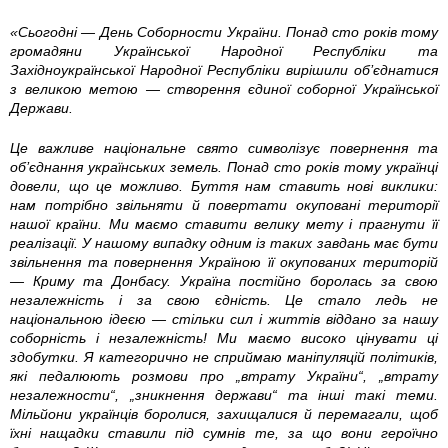
6
«Сьогодні — День Соборности України. Понад сто років тому
9
громадяни Української Народної Республіки та
Західноукраїнської Народної Республіки вирішили об’єднатися
4
з великою метою — створення єдиної соборної Української
Держави.
1
Це важливе національне свято символізує повернення та
об’єднання українських земель. Понад сто років тому українці
5
довели, що це можливо. Буття нам ставить нові виклики:
нам потрібно звільняти й повертати окуповані території
2
нашої країни. Ми маємо ставити велику мету і прагнути її
реалізації. У нашому випадку одним із таких завдань має бути
1
звільнення та повернення Україною її окупованих територій
— Криму та Донбасу. Україна постійно боролась за свою
7
незалежність і за свою єдність. Це стало ледь не
національною ідеєю — стільки сил і життів віддано за нашу
3
соборність і незалежність! Ми маємо високо цінувати ці
здобутки. Я категорично не сприймаю маніпуляцій політиків,
які педалюють розмови про „втрату України“, „втрату
0
незалежности“, „зникнення держави“ та інші такі теми.
Мільйони українців боролися, захищалися й перемагали, щоб
7
їхні нащадки ставили під сумнів те, за що вони героїчно