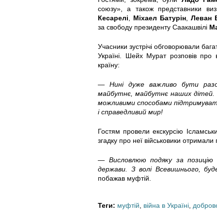
i
i
i
союзу», а також представники виз
Кесарелі
,
Міхаел Батурін
,
Леван 
c
c
c
за свободу президенту Саакашвілі
М
h
h
h
Учасники зустрічі обговорювали багат
Україні. Шейх Мурат розповів про
_
_
_
країну:
d
d
d
— Нині дуже важливо бути раз
майбутнє, майбутнє наших дітей. У
можливими способами підтримуват
o
o
o
і справедливий мир!
b
b
b
Гостям провели екскурсію Ісламськи
згадку про неї військовики отримали
r
r
r
— Висловлюю подяку за позицію
.
_
_
держави. З волі Всевишнього, буд
побажав муфтій.
j
1
2
p
.
.
Теги:
муфтій
,
війна в Україні
,
добров