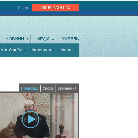
підтримати нас
Пошук
НОВИНИ
МЕДІА
ХАЛЯЛЬ
ам в Україні
Календар
Коран
Проповіді
Уроки
Звернення
(
a
c
t
i
v
e
t
a
b
)