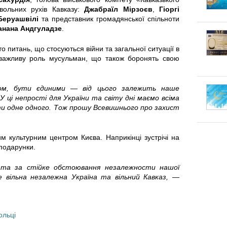
к
п
вольних рухів Кавказу:
Джабраїл Мірзоєв
,
Гіоргі
г
Беруашвілі
та представник громадянської спільноти
л
е
анана Андгуладзе
.
о
а
к
о питань, що стосуються війни та загальної ситуації в
 важливу роль мусульман, що також боронять свою
т
д
л
у
к
а
ом, бути єдиними — від цього залежить наше
 ці непрості для України та світу дні маємо всіма
в
и
и одне одного. Тож прошу Всевишнього про захист
:
а
Щ
м культурним центром Києва. Наприкінці зустрічі на
т
 подарунки.
о
и
 та за стійке обстоювання незалежности нашої
к
е вільна незалежна Україна та вільний Кавказ,
—
с
а
я
ж
ольці