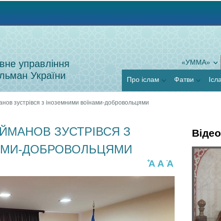
Jump to navigation
вне управління
«УММА»
льман України
Про іслам
Фатви
Ісл
нов зустрівся з іноземними воїнами-добровольцями
ЕЙМАНОВ ЗУСТРІВСЯ З
Відео
АМИ-ДОБРОВОЛЬЦЯМИ
Г
+
-
A
A
A
Я
о
к
р
п
и