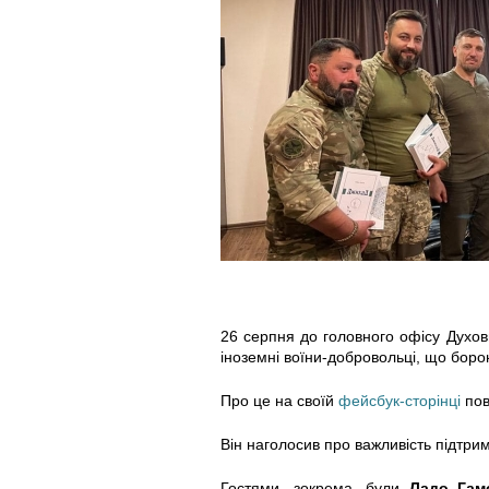
f
f
f
t
t
t
i
i
i
y
y
y
_
_
_
z
z
z
u
u
u
26 серпня до головного офісу Духов
s
s
s
іноземні воїни-добровольці, що боро
t
t
t
Про це на своїй
фейсбук-сторінці
пов
Він наголосив про важливість підтрим
r
r
r
Гостями, зокрема, були
Ладо Гам