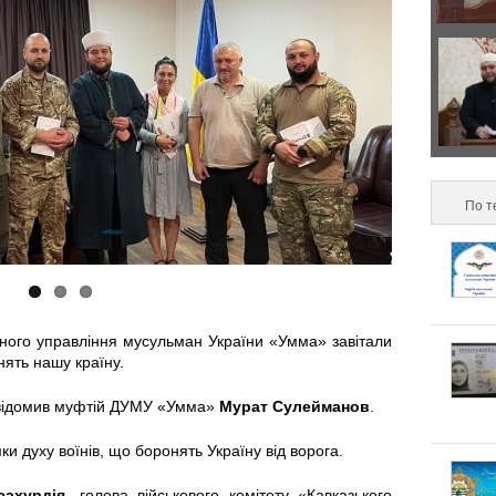
р
з
а
о
Д
в
н
в
и
т
а
л
По т
а
п
ь
л
о
н
ь
д
ного управління мусульман України «Умма» завітали
о
н
и
нять нашу країну.
п
і
х
ідомив муфтій ДУМУ «Умма»
Мурат Сулейманов
.
і
ки духу воїнів, що боронять Україну від ворога.
в
и
д
сахурдія
, голова військового комітету «Кавказького