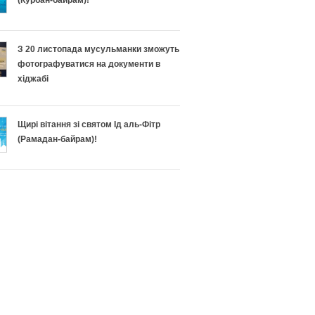
н
п
о
і
З 20 листопада мусульманки зможуть
п
ш
фотографуватися на документи в
хіджабі
і
н
д
о
Щирі вітання зі святом Ід аль-Фітр
(Рамадан-байрам)!
г
г
о
о
т
Р
у
а
в
м
а
а