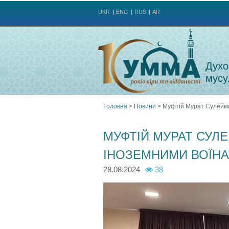
UKR
ENG
RUS
AR
Духо
мусу
Головна
>
Новини
>
Муфтій Мурат Сулейма
Ви
МУФТІЙ МУРАТ СУЛ
є
ІНОЗЕМНИМИ ВОЇН
тут
28.08.2024
38
m
m
m
u
u
u