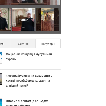
Я
С
к
е
п
к
емі
Останні
Популярні
(active tab)
р
р
Соціальна концепція мусульман
а
е
України
в
т
Фотографування на документи в
и
и
хустці: новий Держстандарт на
фінішній прямій
л
у
ь
с
Вітаємо зі святом Ід аль-Адха
(Курбан-байрам)!