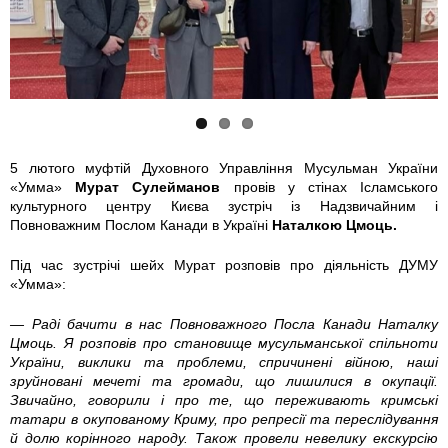
7
3
1
9
7
6
2
4
6
4
5
7
5 лютого муфтій Духовного Управління Мусульман України
«Умма»
Мурат Сулейманов
провів у стінах Ісламського
1
0
8
культурного центру Києва зустріч із Надзвичайним і
Повноважним Послом Канади в Україні
Наталкою Цмоць.
4
7
9
Під час зустрічі шейх Мурат розповів про діяльність ДУМУ
_
_
_
«Умма»:
1
1
1
— Раді бачити в нас Повноважного Посла Канади Наталку
Цмоць. Я розповів про становище мусульманської спільноти
України, виклики та проблеми, спричинені війною, наші
0
0
0
зруйновані мечеті та громади, що лишилися в окупації.
Звичайно, говорили і про те, що переживають кримські
1
1
1
татари в окупованому Криму, про репресії та переслідування
й долю корінного народу. Також провели невелику екскурсію