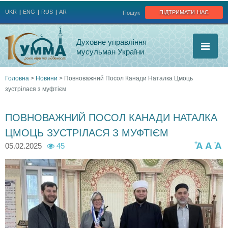
Jump to navigation
підтримати нас
UKR
ENG
RUS
AR
Пошук
Духовне управління
мусульман України
Головна
>
Новини
>
Повноважний Посол Канади Наталка Цмоць
зустрілася з муфтієм
Ви
є
ПОВНОВАЖНИЙ ПОСОЛ КАНАДИ НАТАЛКА
ЦМОЦЬ ЗУСТРІЛАСЯ З МУФТІЄМ
тут
+
-
A
A
A
05.02.2025
45
4
4
4
7
7
7
5
6
6