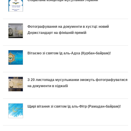
и
л
о
а
е
п
ь
д
в
т
е
Фотографування на документи в хустці: новий
н
и
и
и
Держстандарт на фінішній прямій
к
і
х
л
у
л
в
и
ь
с
Вітаємо зі святом Ід аль-Адха (Курбан-байрам)!
а
к
п
н
п
:
л
е
о
і
З 20 листопада мусульманки зможуть фотографуватися
Щ
на документи в хіджабі
а
к
п
ш
о
д
л
і
н
Щирі вітання зі святом Ід аль-Фітр (Рамадан-байрам)!
к
к
а
д
о
а
и
:
г
г