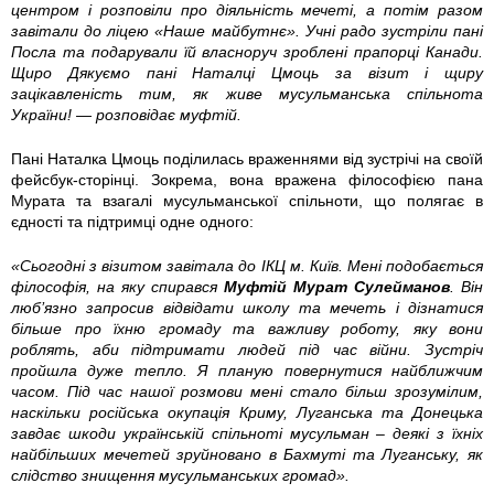
7
7
7
центром і розповіли про діяльність мечеті, а потім разом
завітали до ліцею «Наше майбутнє». Учні радо зустріли пані
0
0
0
Посла та подарували їй власноруч зроблені прапорці Канади.
Щиро Дякуємо пані Наталці Цмоць за візит і щиру
5
5
5
зацікавленість тим, як живе мусульманська спільнота
України! — розповідає муфтій.
5
5
5
Пані Наталка Цмоць поділилась враженнями від зустрічі на своїй
фейсбук-сторінці. Зокрема, вона вражена філософією пана
2
2
2
Мурата та взагалі мусульманської спільноти, що полягає в
єдності та підтримці одне одного:
9
9
9
«Сьогодні з візитом завітала до ІКЦ м. Київ. Мені подобається
6
6
5
філософія, на яку спирався
Муфтій Мурат Сулейманов
. Він
люб’язно запросив відвідати школу та мечеть і дізнатися
0
0
9
більше про їхню громаду та важливу роботу, яку вони
роблять, аби підтримати людей під час війни. Зустріч
2
0
9
пройшла дуже тепло. Я планую повернутися найближчим
часом. Під час нашої розмови мені стало більш зрозумілим,
наскільки російська окупація Криму, Луганська та Донецька
0
5
8
завдає шкоди українській спільноті мусульман – деякі з їхніх
найбільших мечетей зруйновано в Бахмуті та Луганську, як
0
0
5
слідство знищення мусульманських громад».