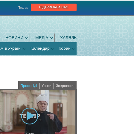
підтримати нас
Пошук
НОВИНИ
МЕДІА
ХАЛЯЛЬ
ам в Україні
Календар
Коран
Проповіді
Уроки
Звернення
(
a
c
t
i
v
e
t
a
b
)