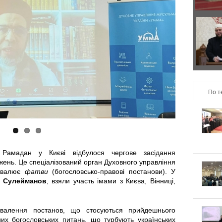
р
з
а
о
Д
в
н
в
и
т
а
л
По т
а
п
ь
л
о
н
ь
д
 Рамадан у Києві відбулося чергове засідання
о
н
и
джень. Це спеціалізований орган Духовного управління
ухвалює
фатви
(богословсько-правові постанови). У
п
 Сулейманов
, взяли участь імами з Києва, Вінниці,
і
х
і
в
и
хвалення постанов, що стосуються прийдешнього
д
их богословських питань, що турбують українських