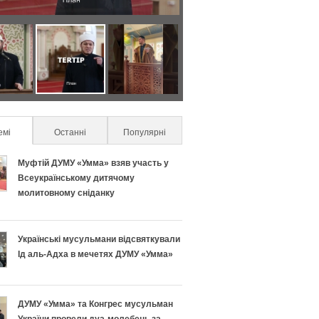
Я
С
к
е
п
к
емі
(active tab)
Останні
Популярні
р
р
Муфтій ДУМУ «Умма» взяв участь у
а
е
Всеукраїнському дитячому
молитовному сніданку
в
т
и
и
Українські мусульмани відсвяткували
Ід аль-Адха в мечетях ДУМУ «Умма»
л
у
ь
с
ДУМУ «Умма» та Конгрес мусульман
України провели дуа-молебень за