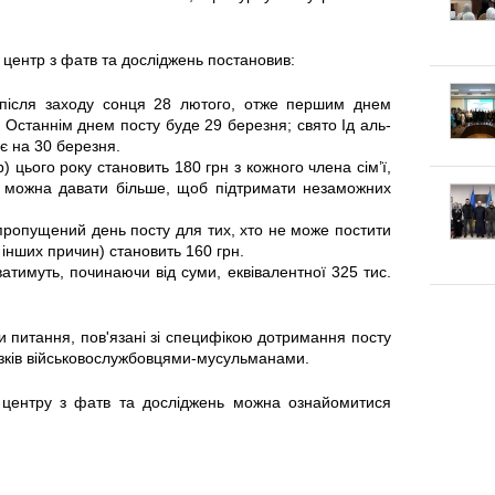
к
п
г
л
е
 центр з фатв та досліджень постановив:
о
а
к
після заходу сонця 28 лютого, отже першим днем
 Останнім днем посту буде 29 березня; свято Ід аль-
т
д
л
є на 30 березня.
) цього року становить 180 грн з кожного члена сім’ї,
у
к
 можна давати більше, щоб підтримати незаможних
а
в
 пропущений день посту для тих, хто не може постити
и
:
 інших причин) становить 160 грн.
а
ватимуть, починаючи від суми, еквівалентної 325 тис.
Щ
т
о
и питання, пов'язані зі специфікою дотримання посту
язків військовослужбовцями-мусульманами.
и
к
 центру з фатв та досліджень можна ознайомитися
с
а
я
ж