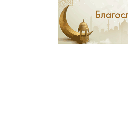
6
0
4
2
_
3
_
n
_
n
_
n
.
1
.
j
.
j
p
j
p
g
p
g
g