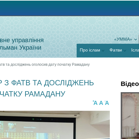
Jump to navigation
вне управління
«УММА»
льман України
Про іслам
Фатви
Ісл
атв та досліджень оголосив дату початку Рамадану
 З ФАТВ ТА ДОСЛІДЖЕНЬ
Відео
ЧАТКУ РАМАДАНУ
Г
+
-
A
A
A
Я
о
к
р
п
и