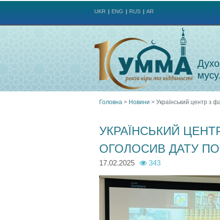
UKR
ENG
RUS
AR
Духо
мусу
Головна
>
Новини
>
Український центр з ф
Ви
УКРАЇНСЬКИЙ ЦЕНТР
є
ОГОЛОСИВ ДАТУ ПО
тут
17.02.2025
343
4
4
4
7
7
7