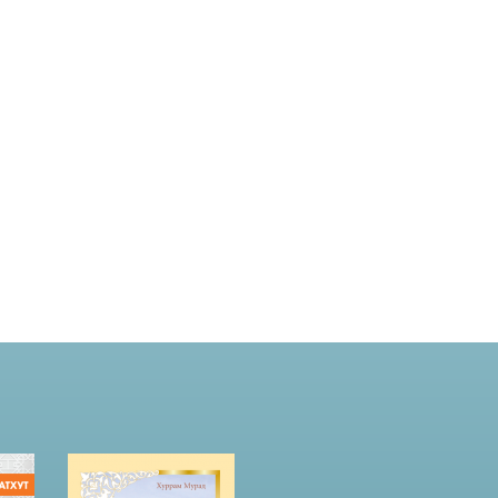
ь
Ж
м
у
а
м
н
а
и
б
н
е
а
к
о
в