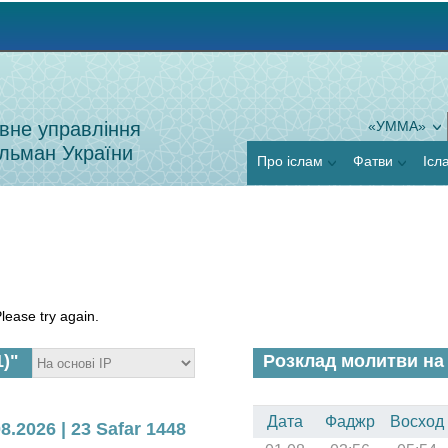
Jump to navigation
вне управління
«УММА»
льман України
Про іслам
Фатви
Ісл
lease try again.
1)"
Розклад молитви на
Дата
Фаджр
Восход
8.2026 | 23 Safar 1448