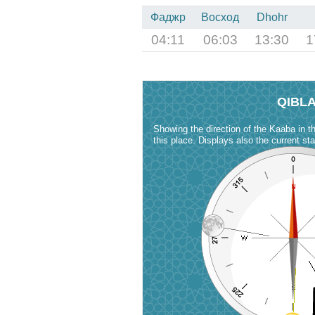
Фаджр
Восход
Dhohr
04:11
06:03
13:30
1
QIBL
Showing the direction of the Kaaba in t
this place. Displays also the current st