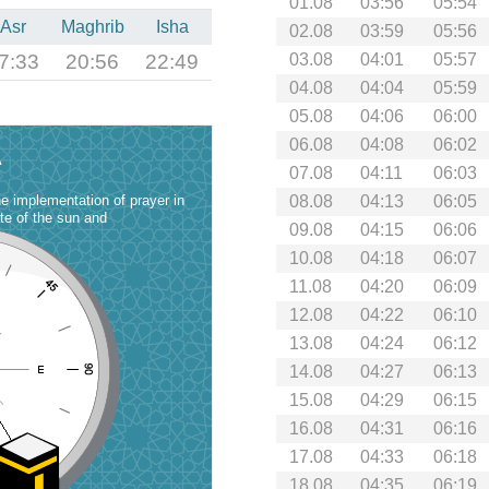
01.08
03:56
05:54
Asr
Maghrib
Isha
02.08
03:59
05:56
7:33
20:56
22:49
03.08
04:01
05:57
04.08
04:04
05:59
05.08
04:06
06:00
06.08
04:08
06:02
A
07.08
04:11
06:03
he implementation of prayer in
08.08
04:13
06:05
ate of the sun and
09.08
04:15
06:06
10.08
04:18
06:07
11.08
04:20
06:09
12.08
04:22
06:10
13.08
04:24
06:12
14.08
04:27
06:13
15.08
04:29
06:15
16.08
04:31
06:16
17.08
04:33
06:18
18.08
04:35
06:19