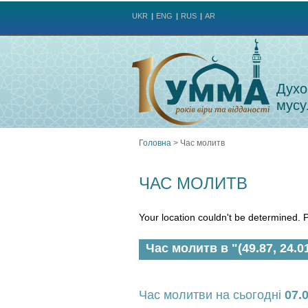
UKR
ENG
RUS
AR
Духо
мусу
Головна
>
Час молитв
Ви
ЧАС МОЛИТВ
є
Your location couldn't be determined. P
тут
Час молитв в "(49.87, 24.0
Час молитви на сьогодні
07.0