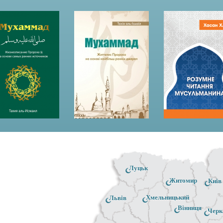
Луцьк
Житомир
Київ
Хмельницький
Львів
Вінниця
Черк