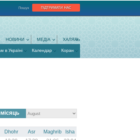
підтримати нас
Пошук
НОВИНИ
МЕДІА
ХАЛЯЛЬ
ам в Україні
Календар
Коран
 місяць
Dhohr
Asr
Maghrib
Isha