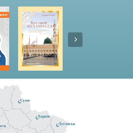
Суми
Харків
Луганськ
аси