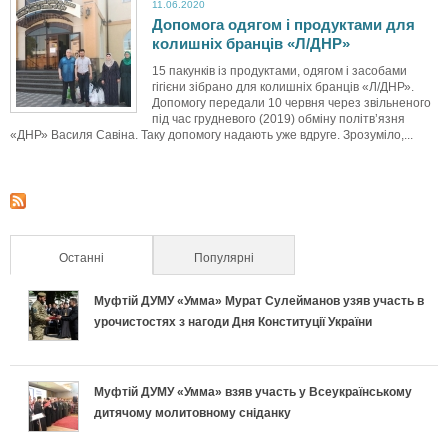
11.06.2020
Допомога одягом і продуктами для
колишніх бранців «Л/ДНР»
15 пакунків із продуктами, одягом і засобами
гігієни зібрано для колишніх бранців «Л/ДНР».
Допомогу передали 10 червня через звільненого
під час грудневого (2019) обміну політв’язня
«ДНР» Василя Савіна. Таку допомогу надають уже вдруге. Зрозуміло,...
Останні
(активна вкладка)
Популярні
Муфтій ДУМУ «Умма» Мурат Сулейманов узяв участь в
урочистостях з нагоди Дня Конституції України
Муфтій ДУМУ «Умма» взяв участь у Всеукраїнському
дитячому молитовному сніданку