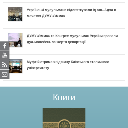
Українські мусульмани відсвяткували Ід аль-Адха в
мечетях ДУМУ «Умма»
ДУМУ «Умма» та Конгрес мусульман України провели
дуа-молебень за жертв депортації
Муфтій отримав відзнаку Київського столичного
університету
Книги