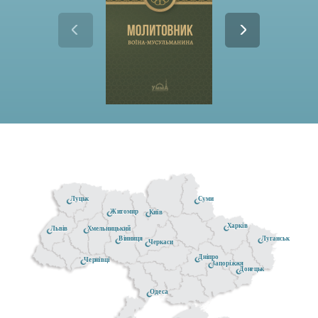
Луцьк
Суми
Житомир
Київ
Харків
Хмельницький
Львів
Луганськ
Вінниця
Черкаси
Дніпро
Чернівці
Запоріжжя
Донецьк
Одеса