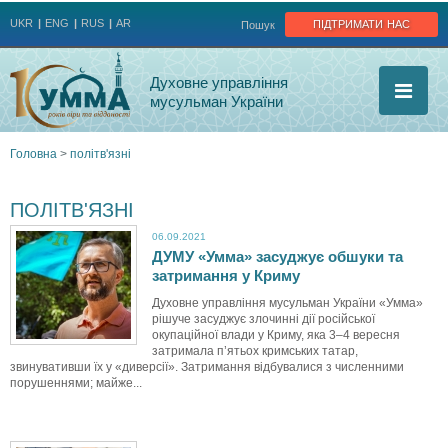
Jump to navigation
підтримати нас
UKR
ENG
RUS
AR
Пошук
Духовне управління
мусульман України
Головна
>
політв'язні
Ви
ПОЛІТВ'ЯЗНІ
є
06.09.2021
ДУМУ «Умма» засуджує обшуки та
тут
затримання у Криму
Духовне управління мусульман України «Умма»
рішуче засуджує злочинні дії російської
окупаційної влади у Криму, яка 3–4 вересня
затримала п’ятьох кримських татар,
звинувативши їх у «диверсії». Затримання відбувалися з численними
порушеннями; майже...