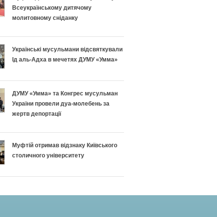
Всеукраїнському дитячому
молитовному сніданку
Українські мусульмани відсвяткували
Ід аль-Адха в мечетях ДУМУ «Умма»
ДУМУ «Умма» та Конгрес мусульман
України провели дуа-молебень за
жертв депортації
Муфтій отримав відзнаку Київського
столичного університету