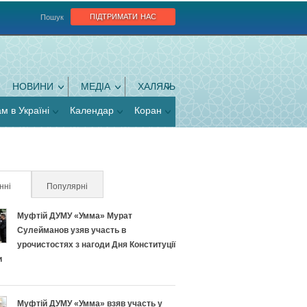
підтримати нас
Пошук
НОВИНИ
МЕДІА
ХАЛЯЛЬ
ам в Україні
Календар
Коран
нні
(активна вкладка)
Популярні
Муфтій ДУМУ «Умма» Мурат
Сулейманов узяв участь в
урочистостях з нагоди Дня Конституції
и
Муфтій ДУМУ «Умма» взяв участь у