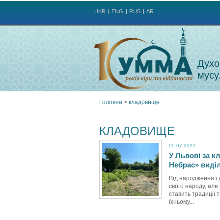
UKR
ENG
RUS
AR
Духо
мусу
Головна
>
кладовище
Ви
КЛАДОВИЩЕ
є
05.07.2022
У Львові за 
тут
Небрас» виді
Від народження і 
свого народу, але
ставить традиції т
їхньому...