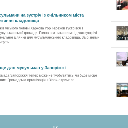
сульмани на зустрічі з очільником міста
итання кладовища
ів міського голови Харкова Ігор Терехов зустрівся з
сульманської громади. Головним питанням під час зустрічі
мельної ділянки для мусульманського кладовища. За різними
ивуть...
ще для мусульман у Запоріжжі
омада Запоріжжя тепер може не турбуватись, чи буде місце
них: Громадська організація «Віра» отримала...