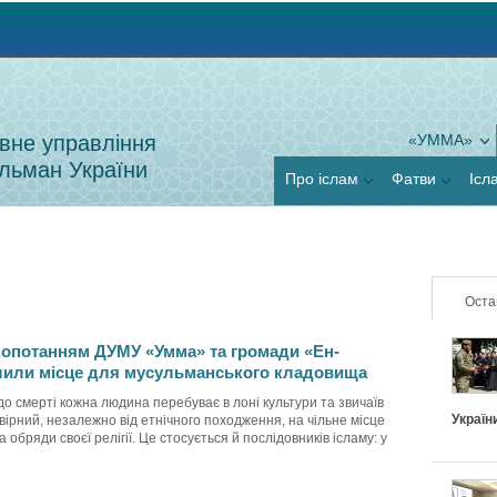
Jump to navigation
вне управління
«УММА»
льман України
Про іслам
Фатви
Ісл
Оста
клопотанням ДУМУ «Умма» та громади «Ен-
лили місце для мусульманського кладовища
до смерті кожна людина перебуває в лоні культури та звичаїв
Україн
 вірний, незалежно від етнічного походження, на чільне місце
а обряди своєї релігії. Це стосується й послідовників ісламу: у