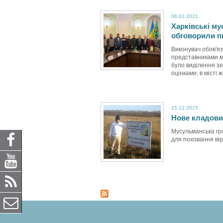
08.02.2021
Харківські му
обговорили п
Виконувач обов'язк
представниками му
було виділення зе
оцінками, в місті ж
15.12.2015
Нове кладови
Мусульманська гр
для поховання вір