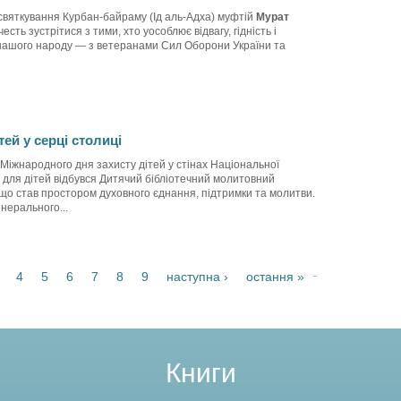
 святкування Курбан-байраму (Ід аль-Адха) муфтій
Мурат
есть зустрітися з тими, хто уособлює відвагу, гідність і
ь нашого народу — з ветеранами Сил Оборони України та
тей у серці столиці
 Міжнародного дня захисту дітей у стінах Національної
и для дітей відбувся Дитячий бібліотечний молитовний
 що став простором духовного єднання, підтримки та молитви.
нерального...
4
5
6
7
8
9
наступна ›
остання »
Книги