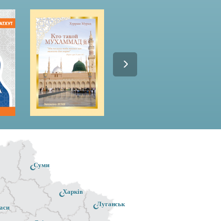
Суми
Харків
Луганськ
аси