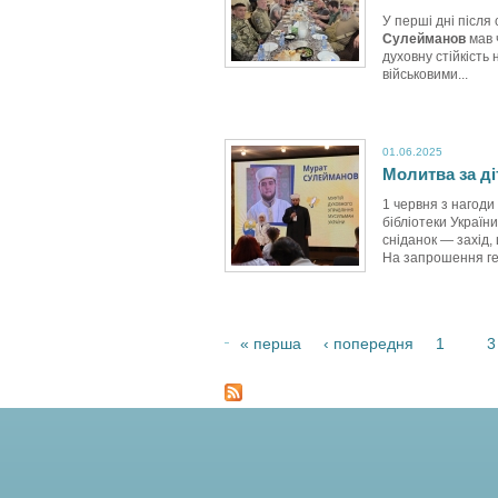
У перші дні після
Сулейманов
мав ч
духовну стійкіст
військовими...
01.06.2025
Молитва за ді
1 червня з нагоди
бібліотеки Україн
сніданок — захід,
На запрошення ге
« перша
‹ попередня
1
3
2
С
т
о