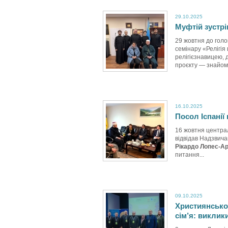
29.10.2025
Муфтій зустрі
29 жовтня до голо
семінару «Релігія
релігієзнавицею,
проєкту — знайомс
16.10.2025
Посол Іспанії
16 жовтня центра
відвідав Надзвича
Рікардо Лопес-А
питання...
09.10.2025
Християнсько
сім’я: виклик