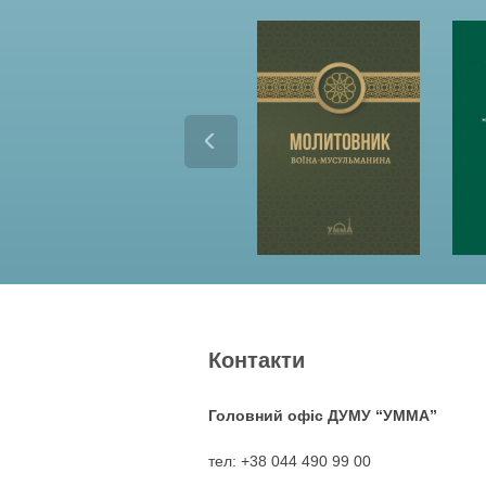
р
і
н
к
и
Контакти
Головний офіс ДУМУ “УММА”
тел: +38 044 490 99 00