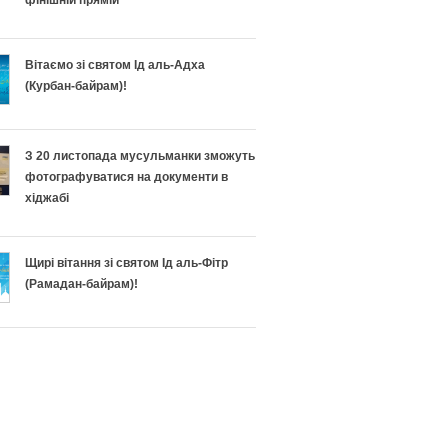
фінішній прямій
Вітаємо зі святом Ід аль-Адха
(Курбан-байрам)!
З 20 листопада мусульманки зможуть
фотографуватися на документи в
хіджабі
Щирі вітання зі святом Ід аль-Фітр
(Рамадан-байрам)!