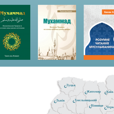
Луцьк
Житомир
Київ
Хмельницький
Львів
Вінниця
Черк