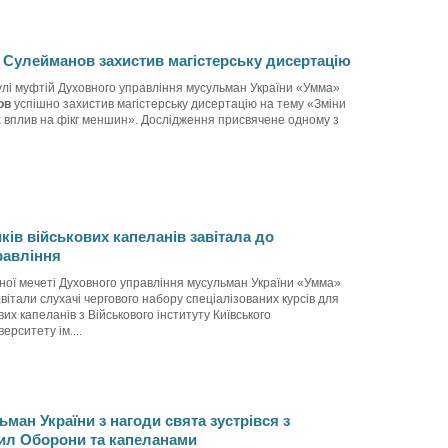
 Сулейманов захистив магістерську дисертацію
улі муфтій Духовного управління мусульман України «Умма»
ов
успішно захистив магістерську дисертацію на тему «Зміни
їх вплив на фікг меншин». Дослідження присвячене одному з
ків військових капеланів завітала до
равління
ної мечеті Духовного управління мусульман України «Умма»
вітали слухачі чергового набору спеціалізованих курсів для
вих капеланів з Військового інституту Київського
ерситету ім....
ман України з нагоди свята зустрівся з
ил Оборони та капеланами