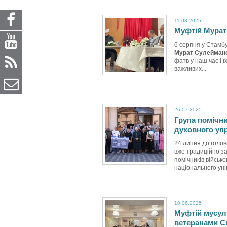
11.08.2025
Муфтій Мурат
6 серпня у Стамб
Мурат Сулейман
фатв у наш час і 
важливих...
26.07.2025
Група помічни
духовного уп
24 липня до голов
вже традиційно за
помічників військо
національного унів
10.06.2025
Муфтій мусуль
ветеранами С