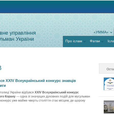
Jump to navigation
вне управління
«УММА»
льман України
Про іслам
Фатви
Ісл
В
Оста
вся XXIV Всеукраїнський конкурс знавців
иги
толиці України відбувся
XXIV Всеукраїнський конкурс
ого Корану
— одна зі значущих духовних подій для мусульман
 конкурс уже майже чверть століття стає місцем, де щороку