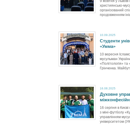
9 жовтня у Львові
християнсько-мусу
організований спі
продовженням ініці
10.09.2025
Студенти унів
«Умма»
10 вересня Ісламс
мусульман України
«Політологія» та 
Грінченка. Майбутн
16.08.2025
Духовне управ
міжконфесійни
16 серпня в Києві
з міні-футболу «
управлінням мусу
університетом (УКУ