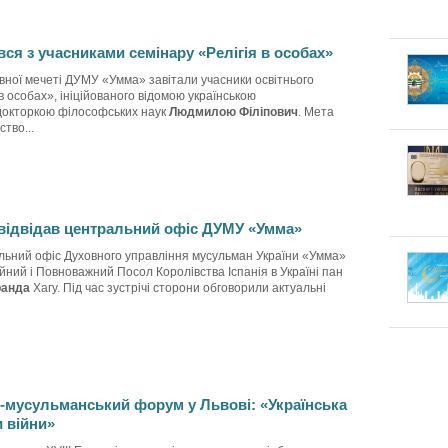
вся з учасниками семінару «Релігія в особах»
вної мечеті ДУМУ «Умма» завітали учасники освітнього
 в особах», ініційованого відомою українською
 докторкою філософських наук
Людмилою Філіпович
. Мета
тво...
 відвідав центральний офіс ДУМУ «Умма»
льний офіс Духовного управління мусульман України «Умма»
йний і Повноважний Посол Королівства Іспанія в Україні пан
ранда
Хагу. Під час зустрічі сторони обговорили актуальні
-мусульманський форум у Львові: «Українська
и війни»