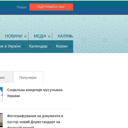
підтримати нас
Пошук
НОВИНИ
МЕДІА
ХАЛЯЛЬ
ам в Україні
Календар
Коран
нні
Популярні
(активна вкладка)
Соціальна концепція мусульман
України
Фотографування на документи в
хустці: новий Держстандарт на