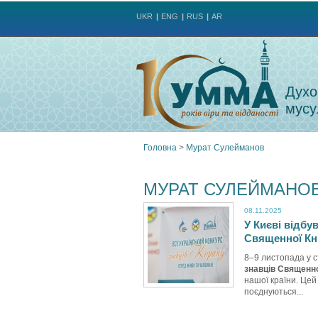
UKR
ENG
RUS
AR
Духо
мусу
Головна
>
Мурат Сулейманов
Ви
МУРАТ СУЛЕЙМАНО
є
08.11.2025
У Києві відбу
тут
Священної Кн
8–9 листопада у с
знавців Священн
нашої країни. Цей
поєднуються...