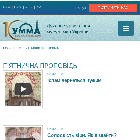
Jump to navigation
підтримати нас
UKR
ENG
RUS
AR
Пошук
Духовне управління
мусульман України
Головна
>
П’ятнична проповідь
Ви
П’ЯТНИЧНА ПРОПОВІДЬ
є
08.02.2019
Іслам вернеться чужим
И
тут
с
л
а
06.02.2019
м
Солодкість віри. Як її знайти?
С