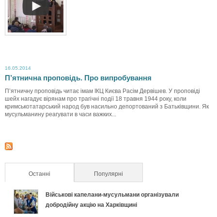
в
л
е
а
р
д
16.05.2014
н
о
П’ятнична проповідь. Про випробування
П’ятничну проповідь читає імам ІКЦ Києва Расім Дервішев. У проповіді
ё
с
шейх нагадує вірянам про трагічні події 18 травня 1944 року, коли
кримськотатарський народ був насильно депортований з Батьківщини. Як
т
мусульманину реагувати в часи важких...
т
с
ь
я
в
Останні
(активна вкладка)
Популярні
ч
е
у
Військові капелани-мусульмани організували
р
добродійну акцію на Харківщині