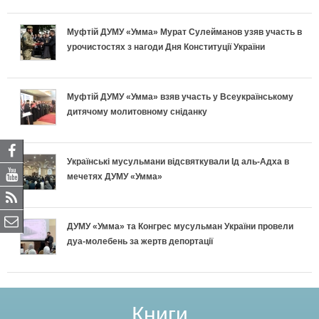
ж
ы
и
Муфтій ДУМУ «Умма» Мурат Сулейманов узяв участь в
.
урочистостях з нагоди Дня Конституції України
м
К
а
Муфтій ДУМУ «Умма» взяв участь у Всеукраїнському
дитячому молитовному сніданку
к
е
Українські мусульмани відсвяткували Ід аль-Адха в
мечетях ДУМУ «Умма»
ё
о
ДУМУ «Умма» та Конгрес мусульман України провели
дуа-молебень за жертв депортації
б
р
е
Книги