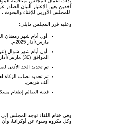
5
5
5
آخذين بعين الإعتبار البيان الصادر عن
للمجلس الأوربي للإفتاء والبحوث .
9
9
9
وعليه قرر المجلس مايلي:
4
4
4
أول أيام شهر رمضان المبار
6
6
6
مارس/آذار 2025م
.
4
4
3
أول أيام شهر شوال (عيد الف
الموافق (30) مارس/آذار 2025 م .
7
7
4
تم تحديد الحد الأدنى لصدقة الفطر له
8
4
0
ألف هريفن.
0
4
7
فدية الصائم إطعام مسكين وجبتي
8
1
4
0
3
7
وفي ختام اللقاء توجه المجلس إلى 
وكل مكروه وسوء عن أوكرانيا،
و
أن ي
6
9
3