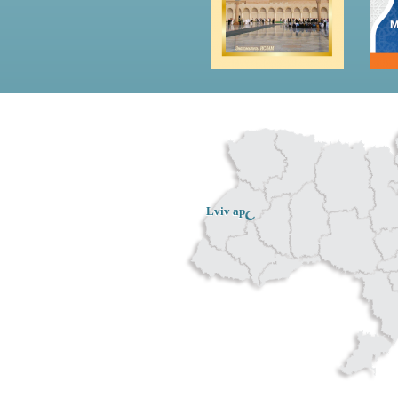
Lviv ар