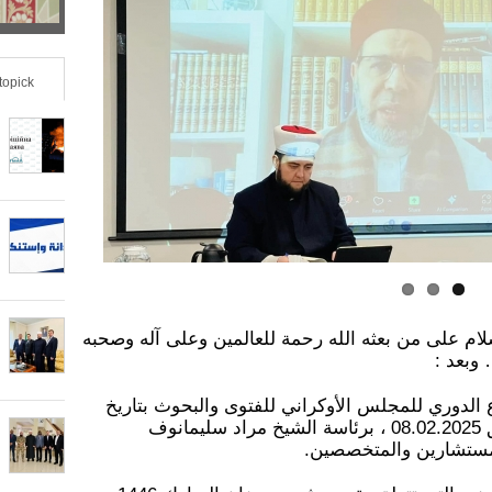
а
z
-
o
topick
о
n
б
t
л
a
е
l
г
T
سلام على من بعثه الله رحمة للعالمين وعلى آله وصحبه
ч
a
وبعد :
е
b
اع الدوري للمجلس الأوكراني للفتوى والبحوث بتاريخ
09 من شهر شعبان 1446هـ الموافق 08.02.2025 ، برئاسة الشيخ مراد سليمانوف
н
مستشارين والمتخصصين.
s
и