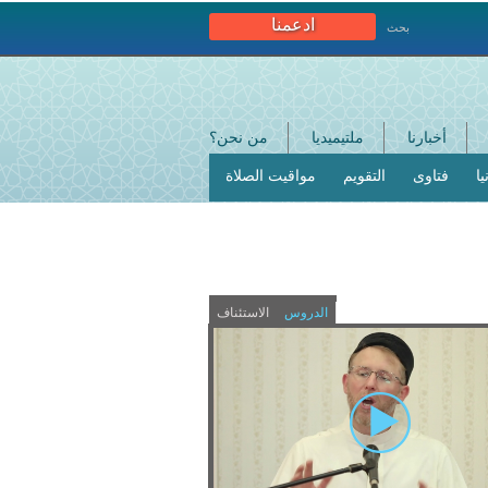
ادعمنا
بحث
أخبارنا
ملتيميديا
من نحن؟
ا
فتاوى
التقويم
مواقيت الصلاة
الدروس
الاستئناف
(
a
c
t
i
v
e
t
a
b
)