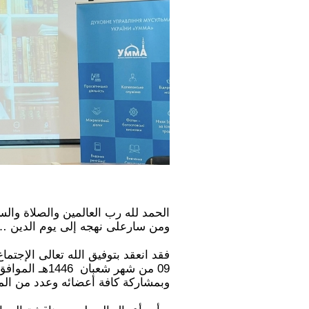
6
6
6
8
1
8
0
1
9
5
5
6
8
2
7
1
6
5
1
8
5
الحمد لله رب العالمين والصلاة وال
_
_
_
ومن سارعلى نهجه إلى يوم الدين … 
9
9
9
فقد انعقد بتوفيق الله تعالى الإجتم
وبمشاركة كافة أعضائه وعدد من ال
0
0
0