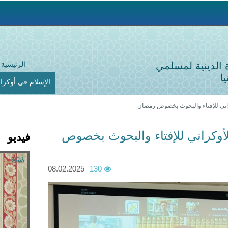
Jump to navigation
ة الدينية لمسلمي
الرئيسية
ا
الإسلام في أوكراني
راني للإفتاء والبحوث بخصوص رمضان
لأوكراني للإفتاء والبحوث بخصوص
فيديو
H
08.02.2025
130
У
o
м
r
м
i