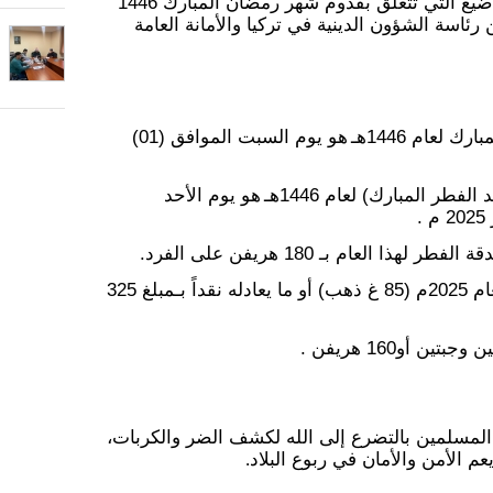
بدأت أعمال المجلس بمناقشة المواضيع التي تتعلق بقدوم شهر رمضان المبارك 1446
 رئاسة الشؤون الدينية في تركيا والأمانة العامة
е
д
л
ك لعام 1446
هـ
هو يوم السبت الموافق (01)
я
طر المبارك) لعام 1446هـ
هو
يوم الأحد
т
ذا العام بـ 180 هريفن على الفرد.
е
تم تحديد نصاب الزكاة لعام 2025م (85 غ ذهب) أو ما يعادله نقداً بـمبلغ 325
б
ن أو160 هريفن .
я
المسلمين بالتضرع إلى الله لكشف الضر والكربات،
عم الأمن والأمان في ربوع البلاد
.