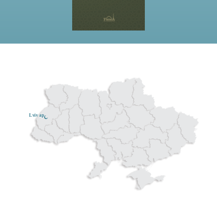
k
i
.
p
d
f
Lviv ар