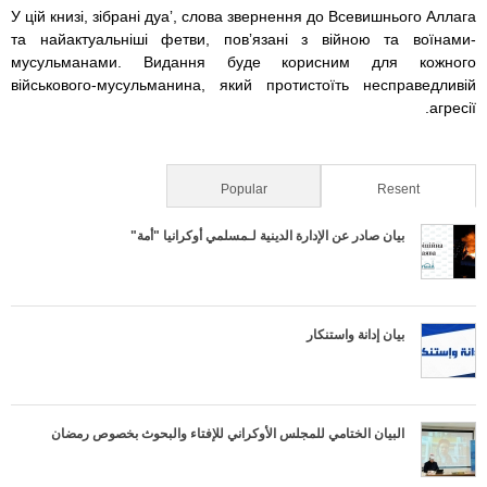
n
A
r
У цій книзі, зібрані дуаʼ, слова звернення до Всевишнього Аллага
g
p
a
r
та найактуальніші фетви, повʼязані з війною та воїнами-
e
p
m
мусульманами. Видання буде корисним для кожного
e
військового-мусульманина, який протистоїть несправедливій
r
агресії.
s
s
Popular
(active tab)
Resent
_
بيان صادر عن الإدارة الدينية لـمسلمي أوكرانيا "أمة"
f
a
بيان إدانة واستنكار
t
f
البيان الختامي للمجلس الأوكراني للإفتاء والبحوث بخصوص رمضان
y