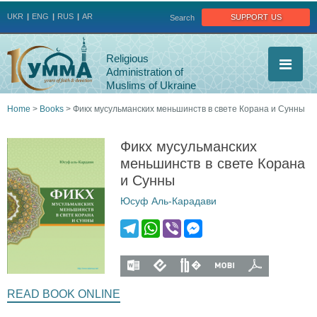
Jump to navigation
support us
UKR
ENG
RUS
AR
Search
Religious
Administration of
Muslims of Ukraine
Home
>
Books
>
Фикх мусульманских меньшинств в свете Корана и Сунны
You
Фикх мусульманских
are
меньшинств в свете Корана
и Сунны
here
Юсуф Аль-Карадави
T
W
V
M
e
h
i
e
l
a
b
s
f
f
f
f
f
e
t
e
s
READ BOOK ONLINE
g
s
r
e
i
i
i
i
i