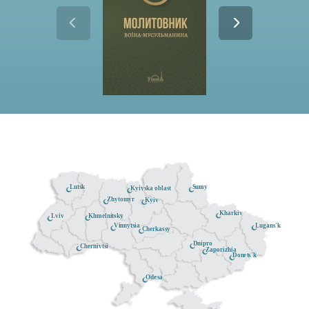
Lutsk
Sumy
Kyivska oblast
Zhytomyr
Kyiv
Kharkiv
Khmelnitsky
Lviv
Lugans'k
Vinnytsia
Cherkassy
Dnipro
Chernivtsi
Zaporizhia
Donets'k
Odesa