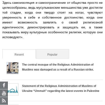
i
i
i
i
i
Здесь самоизоляция и самоограничение от общества просто не
целесообразны, ведь мусульманские меньшинства уже достигли
m
m
m
m
m
той стадии, когда они твердо стоят на ногах, чувствуют
уверенность в себе и собственное достоинство, когда они
_
_
_
_
_
имеют возможность заявлять о своей религиозной
идентичности, демонстрировать и защищать ее, а также
d
e
f
m
p
показывать миру культурные особенности религии, которую они
исповедуют».
o
p
b
o
d
c
u
2
b
f
Resent
(active tab)
Popular
x
b
.
i
.
The central mosque of the Religious Administration of
Muslims was damaged as a result of a Russian strike.
.
.
f
.
p
d
e
b
m
d
Statement of the Religious Administration of Muslims of
o
p
2
o
f
Ukraine “Ummah” regarding the latest events in Palestine
c
u
b