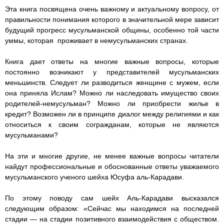
r
A
n
Эта книга посвящена очень важному и актуальному вопросу, от
a
p
g
q
q
q
q
q
правильности понимания которого в значительной мере зависит
m
p
e
будущий прогресс мусульманской общины, особенно той части
h
h
h
h
h
уммы, которая проживает в немусульманских странах.
r
_
_
_
_
_
Книга дает ответы на многие важные вопросы, которые
постоянно возникают у представителей мусульманских
o
o
o
o
o
меньшинств. Следует ли разводиться женщине с мужем, если
она приняла Ислам? Можно ли наследовать имущество своих
f
f
f
f
f
родителей-немусульман? Можно ли приобрести жилье в
кредит? Возможен ли в принципе диалог между религиями и как
_
_
_
_
_
относиться к своим согражданам, которые не являются
мусульманами?
m
m
m
m
m
На эти и многие другие, не менее важные вопросы читатели
u
u
u
u
u
найдут профессиональные и обоснованные ответы уважаемого
мусульманского ученого шейха Юсуфа аль-Карадави.
s
s
s
s
s
По этому поводу сам шейх Аль-Карадави высказался
l
l
l
l
l
следующим образом: «Сейчас мы находимся на последней
стадии — на стадии позитивного взаимодействия с обществом.