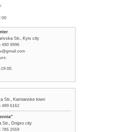
s:
2:00
nter
rivska Str., Kyiv city
) 490 9996
yiv@gmail.com
urs:
-19:00.
a Str., Kamianske town
) 489 6162
ennia"
 Str., Dnipro city
) 785 2559