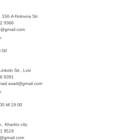
y, 150-A Holovna Str.
82 9366
c@gmail.com
s:
8:00
nkoln Str., Lviv
66 8391
mad.asad@gmail.com
s:
00 till 19:00
., Kharkiv city
31 9519
3@gmail.com