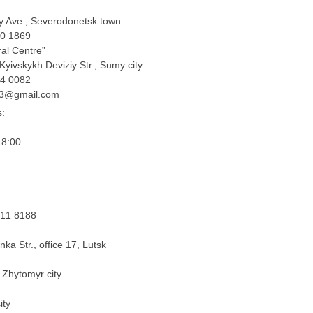
y Ave., Severodonetsk town
60 1869
ral Centre”
yivskykh Deviziy Str., Sumy city
54 0082
03@gmail.com
s:
18:00
711 8188
ka Str., office 17, Lutsk
, Zhytomyr city
ity