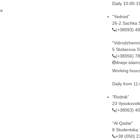
Daily 10:00-1
ne
“Yednist”
26-2 Sachka S
(+38093) 4
"Vidrodzhenni
5 Stoliarova St
(+38056) 7
dnepr.isla
Working hour
Daily from 11:
“Rodnik”
23 Vysokovolt
(+38063) 4
“Al-Qadar”
8 Studentska 
+38 (050) 2