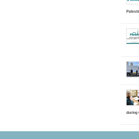
Palest
during