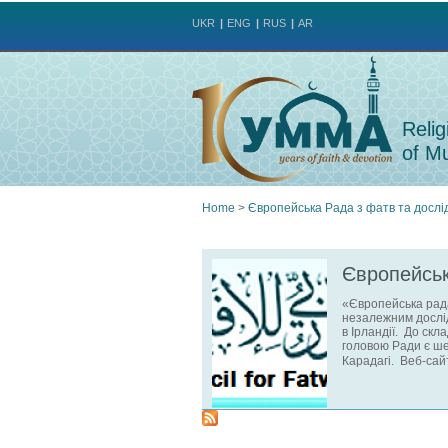
UKR
ENG
RUS
AR
Relig
of Mu
Home
>
Європейська Рада з фатв та дослі
You
Європейськ
are
«Європейська рада
незалежним дослі
here
в Ірландії. До скл
головою Ради є ше
Карадагі. Веб-са