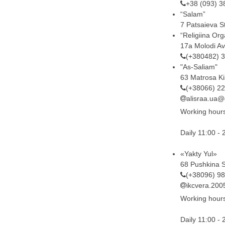
+38 (093) 3
“Salam”
7 Patsaieva St
“Religiina Or
17a Molodi Av
(+380482) 3
"As-Saliam"
63 Matrosa Kis
(+38066) 2
alisraa.ua
Working hour
Daily 11:00 - 
«Yakty Yul»
68 Pushkina St
(+38096) 9
ikcvera.20
Working hour
Daily 11:00 - 