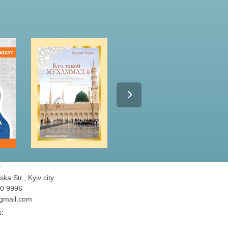
r
ka Str., Kyiv city
90 9996
@gmail.com
s: