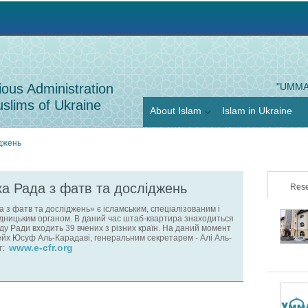
Jump to navigation
ious Administration
"UMMA
slims of Ukraine
About Islam
Islam in Ukraine
джень
а Рада з фатв та досліджень
Rese
 з фатв та досліджень» є ісламським, спеціалізованим і
дницьким органом. В даний час штаб-квартира знаходиться
аду Ради входить 39 вчених з різних країн. На даний момент
йх Юсуф Аль-Карадаві, генеральним секретарем - Алі Аль-
www.e-cfr.org
йт: