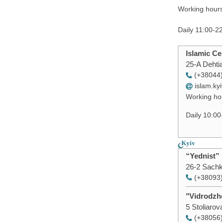
Working hour
Daily 11:00-2
Islamic Ce
25-A Dehtia
(+38044
islam.k
Working ho
Daily 10:00
Kyiv
“Yednist”
26-2 Sachk
(+38093
"Vidrodzh
5 Stoliarova
(+38056