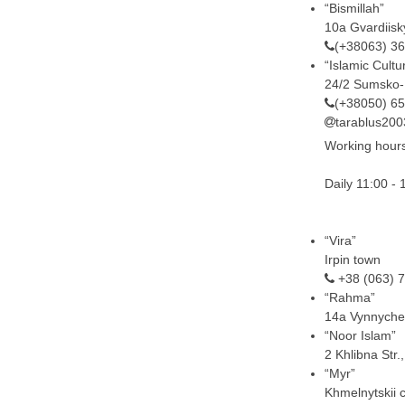
“Bismillah”
10a Gvardiisk
(+38063) 3
“Islamic Cultu
24/2 Sumsko-K
(+38050) 6
tarablus20
Working hour
Daily 11:00 - 
“Vira”
Irpin town
+38 (063) 
“Rahma”
14a Vynnychen
“Noor Islam”
2 Khlibna Str.
“Myr”
Khmelnytskii c