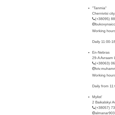
"Tanmia"
Chernivtsi cit
(+38095) 8
bukovynaic
Working hour
Daily 11:00-1
En-Nebras
29-A Avraam Li
(+38063) 0
lviv.muham
Working hour
Daily from 11:
Mylist'
2 Baikalskyi Av
(+38057) 7
almanar90