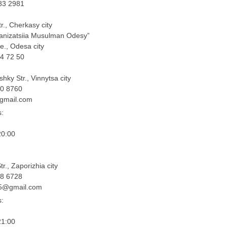
83 2981
r., Cherkasy city
ganizatsiia Musulman Odesy”
e., Odesa city
4 72 50
hky Str., Vinnytsa city
20 8760
@gmail.com
s:
20:00
r., Zaporizhia city
88 6728
05@gmail.com
s:
21:00