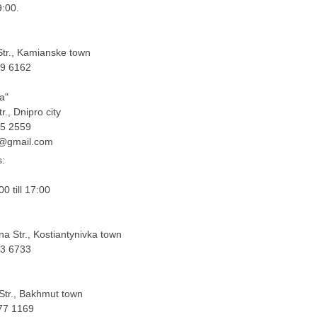
9:00.
tr., Kamianske town
89 6162
a"
r., Dnipro city
85 2559
m@gmail.com
s:
00 till 17:00
na Str., Kostiantynivka town
03 6733
Str., Bakhmut town
77 1169