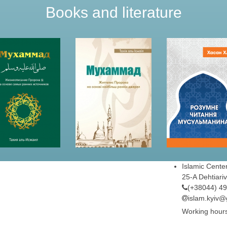
Books and literature
Islamic Cente
25-A Dehtiarivs
(+38044) 4
islam.kyiv
Working hour