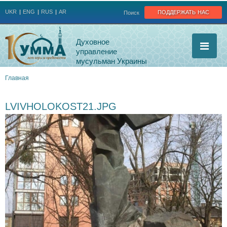
Jump to navigation
поддержать нас
UKR
ENG
RUS
AR
Поиск
Духовное
управление
мусульман Украины
Главная
Вы
LVIVHOLOKOST21.JPG
здесь