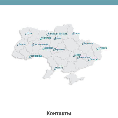
Луцк
Сумы
Киевская область
Житомир
Киев
Харьков
Хмельницкий
Львов
Луганск
Винница
Черкассы
Днепр
Черновцы
Запорожье
Донецк
Одесса
Контакты