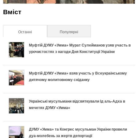
Вміст
Останні
(активна вкладка)
Популярні
Муфтій ДУМУ «Умма» Мурат Сулейманов узяв участь в
урочистостях з нагоди Дня Конституції України
Муфтій ДУМУ «Умма» взяв участь у Всеукраїнському
дитячому молитовному сніданку
Українські мусульмани відсвяткували Ід аль-Адха в
мечетях ДУМУ «Умма»
ДУМУ «Умма» та Конгрес мусульман України провели
дуа-молебень за жертв депортації