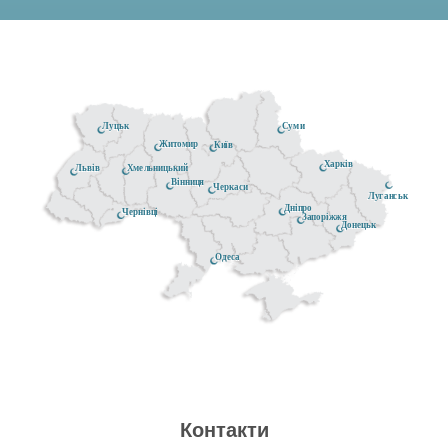
Луцьк
Суми
Житомир
Київ
Харків
Хмельницький
Львів
Вінниця
Черкаси
Луганськ
Дніпро
Чернівці
Запоріжжя
Донецьк
Одеса
Контакти