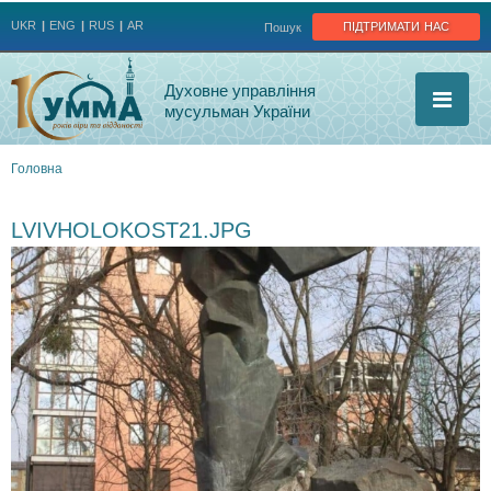
Jump to navigation
підтримати нас
UKR
ENG
RUS
AR
Пошук
Духовне управління
мусульман України
Головна
Ви
LVIVHOLOKOST21.JPG
є
тут