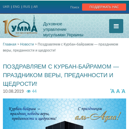
Jump to navigation
поддержать нас
UKR
ENG
RUS
AR
Поиск
Духовное
управление
мусульман Украины
Главная
>
Новости
>
Поздравляем с Курбан-байрамом — праздником
веры, преданности и щедрости!
Вы
здесь
ПОЗДРАВЛЯЕМ С КУРБАН-БАЙРАМОМ —
ПРАЗДНИКОМ ВЕРЫ, ПРЕДАННОСТИ И
ЩЕДРОСТИ!
+
-
A
A
A
10.08.2019
44
_
u