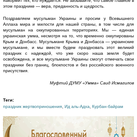
накормит тех, кто нуждается. Не забывайте, что самое главное в
этом празднике — вера, преданность и щедрость.
r
Поздравляем мусульман Украины и просим у Всевышнего
u
Аллаха мира и милости для нашей страны, в том числе для
мусульман на оккупированных территориях. Мы — единая
s
украинская умма, несмотря на то, что временно оккупированы
Крым и Донбасс. Мусульмане Крыма и Донбасса — украинские
мусульмане, и мы вместе будем праздновать этот великий
s
праздник с надеждой, что уже скоро наша земля будет
освобождена, и все мусульмане Украины смогут отмечать свои
_
праздники без границ, блокпостов и без российского военного
присутствия.
s
Муфтий ДУМУ «Умма» Саид Исмагилов
m
a
Теги:
праздник жертвоприношения
,
Ид аль-Адха
,
Курбан-байрам
l
.