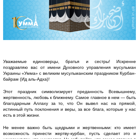
m
m
a
_
k
Уважаемые единоверцы, братья и сестры! Искренне
поздравляю вас от имени Духовного управления мусульман
u
Украины «Умма» с великим мусульманским праздником Курбан-
байрам (Ид аль-Адха)!
r
Этот праздник символизирует преданность Всевышнему,
b
жертвенность, любовь к ближнему. Самое главное в нем — быть
благодарным Аллаху за то, что Он вывел нас на прямой,
a
истинный путь поклонения и веры, за все блага, которые у нас
есть в этой жизни.
n
Не менее важно быть щедрыми и жертвенными: кто имеет
возможность принести жертву-курбан, пусть сделает это и
_