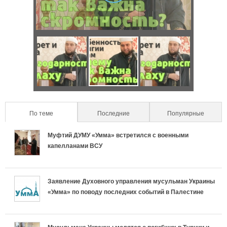
a
о
b
и
)
б
з
е
о
Ч
О
Ч
н
н
т
с
т
н
т
о
о
о
о
По теме
(active tab)
Последние
Популярные
а
н
б
н
с
Муфтий ДУМУ «Умма» встретился с военными
л
а
е
а
капелланами ВСУ
т
ь
с
н
с
ь
Заявление Духовного управления мусульман Украины
н
л
н
л
«Умма» по поводу последних событий в Палестине
р
ы
и
о
и
е