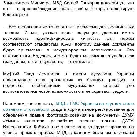
Заместитель Министра МВД Сергей Гончаров подчеркнул, что
.
.
.
это — вопрос соблюдения прав и свобод, которые гарантирует
Конституция:
j
j
j
— Все требования четко понятны, приемлемы для религиозных
p
p
p
течений. И мы, уважая права верующих, должны иметь
возможность идентифицировать личность. Эти нормы
g
g
g
соответствуют стандартам ICAO, поэтому данные документы
будут приемлемы в международном использовании. Это
важные шаги. Надеюсь, что это будет максимально удобно как
гражданам, так и государству, — отметил он.
Муфтий Саид Исмагилов от имени мусульман Украины
поблагодарил всех причастных за быструю реакцию и
поделился сообщениями мусульманок, которые уже
воспользовались новой возможностью и не скрывают радости.
Напомним, что год назад
МВД и ГМС Украины на круглом столе
объявили о готовности
создать нормативное регулирование для
обновления правил фотографирования на документы. ДУМУ
«Умма» оплатило разработку проекта нового ДСТУ.
Впоследствии Кабмин постановлением утвердил правила на
уровне прямого приказа МВД, в котором были использованы