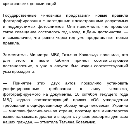
o
o
9
5
o
христианских деноминаций.
v
v
9
9
v
Государственные чиновники представили новые правила
фотографирования с наглядными иллюстрациями допустимых
y
y
6
9
y
и недопустимых фотоснимков. Они напомнили, что прошлое
такое совещание состоялось год назад, в День достоинства, —
y
y
8
4
y
и символично, что ровно через год уже представляют новые
правила.
_
_
.
.
_
Заместитель Министра МВД Татьяна Ковальчук пояснила, что
для этого в июле Кабмин принял соответствующее
r
r
j
j
r
постановление, а уже в августе был издан соответствующий
указ президента.
a
a
p
p
a
— Принятие этих двух актов позволило установить
z
z
e
e
z
унифицированные требования к лицу человека,
фотографируемого на документы. 18 октября текущего года
m
m
g
g
m
МВД издало соответствующий приказ «Об утверждении
требований к оцифрованному образу лица человека». Украина
e
e
e
— многоконфессиональная страна, поэтому для министерства
важно налаживать диалог и внедрять лучшие реформы для всех
r
r
r
наших граждан, — отметила Татьяна Ковальчук.