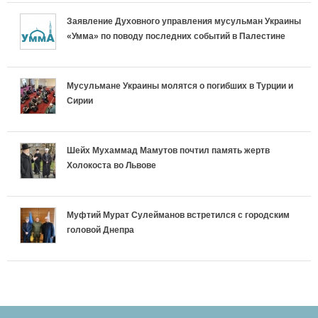
ь
Заявление Духовного управления мусульман Украины
н
л
н
л
«Умма» по поводу последних событий в Палестине
р
ы
и
о
и
е
е
ш
с
ш
Мусульмане Украины молятся о погибших в Турции и
Сирии
л
в
а
т
а
и
к
е
ь
е
Шейх Мухаммад Мамутов почтил память жертв
г
Холокоста во Львове
л
т
р
т
и
а
у
е
у
Муфтий Мурат Сулейманов встретился с городским
и
головой Днепра
д
с
л
с
И
к
п
и
п
с
и
е
г
е
л