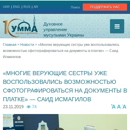
Jump to navigation
поддержать нас
UKR
ENG
RUS
AR
Поиск
Духовное
управление
мусульман Украины
Главная
>
Новости
>
«Многие верующие сестры уже воспользовались
возможностью сфотографироваться на документы в платке» — Саид
Вы
Исмагилов
здесь
«МНОГИЕ ВЕРУЮЩИЕ СЕСТРЫ УЖЕ
ВОСПОЛЬЗОВАЛИСЬ ВОЗМОЖНОСТЬЮ
СФОТОГРАФИРОВАТЬСЯ НА ДОКУМЕНТЫ В
ПЛАТКЕ» — САИД ИСМАГИЛОВ
+
-
A
A
A
23.11.2019
74
d
d
1
1
d