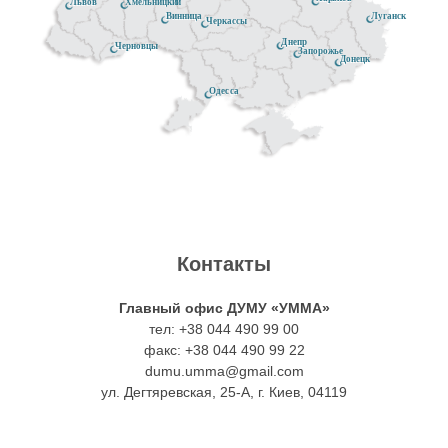
Хмельницкий
Львов
к
Луганск
Винница
л
е
л
Черкассы
Днепр
Черновцы
р
Запорожье
Донецк
е
м
е
о
Одесса
д
у
д
м
у
с
у
н
ю
к
ю
о
щ
р
щ
с
Контакты
е
о
е
т
Главный офис ДУМУ «УММА»
й
м
й
тел: +38 044 490 99 00
ь
факс: +38 044 490 99 22
ж
н
ж
dumu.umma@gmail.com
т
ул. Дегтяревская, 25-А, г. Киев, 04119
и
о
и
а
з
с
з