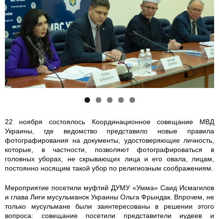
s
s
5
5
s
c
c
7
7
c
0
0
4
4
0
1
1
4
4
1
2
2
3
3
3
9
9
3
3
0
22 ноября состоялось Координационное совещание МВД
Украины, где ведомство представило новые правила
2
7
0
0
1
фотографирования на документы, удостоверяющие личность,
которые, в частности, позволяют фотографироваться в
k
k
8
8
k
головных уборах, не скрывающих лица и его овала, лицам,
постоянно носящим такой убор по религиозным соображениям.
_
_
3
0
_
Мероприятие посетили муфтий ДУМУ «Умма» Саид Исмагилов
n
n
-
-
n
и глава Лиги мусульманок Украины Ольга Фрындак. Впрочем, не
только мусульмане были заинтересованы в решении этого
вопроса: совещание посетили представители иудеев и