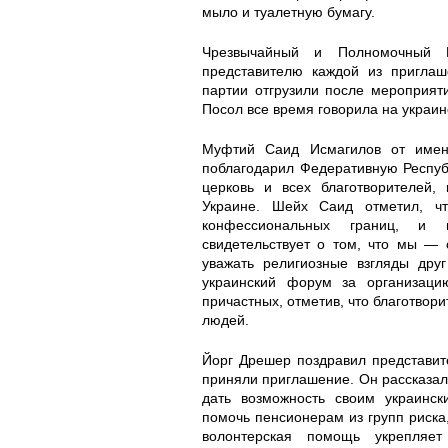
6
7
7
n
a
a
h
i
мыло и туалетную бумагу.
2
5
6
a
r
n
d
a
Чрезвычайный и Полномочный П
представителю каждой из приглаш
6
8
6
b
a
t
a
m
партии отгрузили после мероприят
Посол все время говорила на украин
6
5
7
o
n
i
u
.
Муфтий Саид Исмагилов от имени
поблагодарил Федеративную Респуб
0
6
9
r
t
n
s
j
церковь и всех благотворителей,
Украине. Шейх Саид отметил, ч
4
4
3
y
i
.
c
p
конфессиональных границ, и 
свидетельствует о том, что мы —
8
5
4
.
n
j
h
g
уважать религиозные взгляды дру
украинский форум за организаци
0
9
0
j
.
p
i
причастных, отметив, что благотвор
людей.
4
2
1
p
j
g
m
Йорг Дрешер поздравил представит
приняли приглашение. Он рассказал,
6
0
0
g
p
s
дать возможность своим украинск
помочь пенсионерам из групп риска,
8
5
0
g
i
волонтерская помощь укрепляе