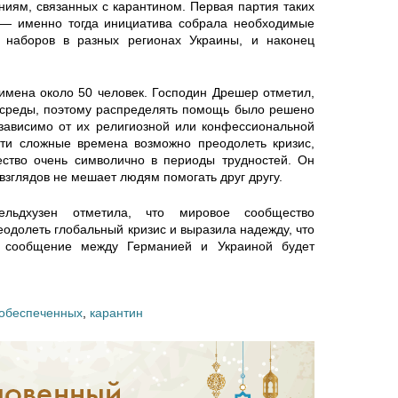
п
ниям, связанных с карантином. Первая партия таких
т
 — именно тогда инициатива собрала необходимые
 наборов в разных регионах Украины, и наконец
о
о
ч
й
 имена около 50 человек. Господин Дрешер отметил,
й среды, поэтому распределять помощь было решено
е
езависимо от их религиозной или конфессиональной
и
эти сложные времена возможно преодолеть кризис,
м
ество очень символично в периоды трудностей. Он
п
 взглядов не мешает людям помогать друг другу.
у
о
ельдхузен отметила, что мировое сообщество
с
одолеть глобальный кризис и выразила надежду, что
с
е сообщение между Германией и Украиной будет
к
л
р
ообеспеченных
,
карантин
е
о
д
м
у