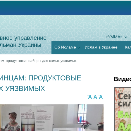
Jump to navigation
вное управление
«УММА»
льман Украины
Об Исламе
Ислам в Украине
Ка
ам: продуктовые наборы для самых уязвимых
АИНЦАМ: ПРОДУКТОВЫЕ
Виде
Х УЯЗВИМЫХ
Г
+
-
A
A
A
О
о
с
р
о
и