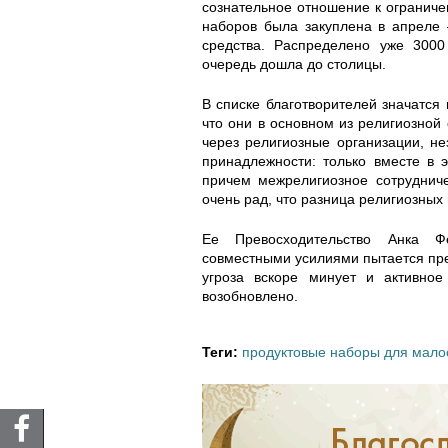
сознательное отношение к ограниче
2
5
3
a
наборов была закуплена в апреле
средства. Распределено уже 3000
7
3
1
.
очередь дошла до столицы.
_
_
_
j
В списке благотворителей значатся
что они в основном из религиозно
через религиозные организации, н
6
8
1
p
принадлежности: только вместе в 
причем межрелигиозное сотруднич
7
1
4
g
очень рад, что разница религиозных
5
9
3
Ее Превосходительство Анка Ф
совместными усилиями пытается пре
6
4
0
угроза вскоре минует и активно
возобновлено.
5
6
9
Теги:
продуктовые наборы для мал
5
6
7
8
9
1
7
9
0