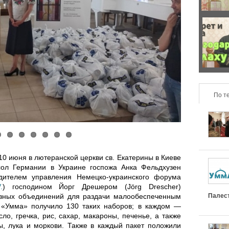
б
з
е
о
Ч
н
н
т
н
т
о
о
По т
а
н
с
л
а
т
ь
с
0 июня в лютеранской церкви св. Екатерины в Киеве
ь
н
л
ол Германии в Украине госпожа Анка Фельдхузен
одителем управления Немецко-украинского форума
р
.
) господином Йорг Дрешером (Jörg Drescher)
ы
и
Палес
озных объединений для раздачи малообеспеченным
е
 «Умма» получило 130 таких наборов; в каждом —
е
ш
о, гречка, рис, сахар, макароны, печенье, а также
л
ы, лука и моркови. Также в каждый пакет положили