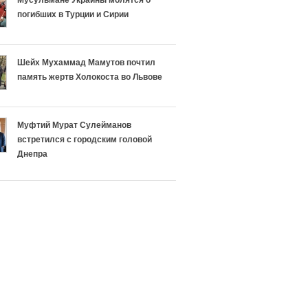
т
а
погибших в Турции и Сирии
ь
е
р
т
Шейх Мухаммад Мамутов почтил
память жертв Холокоста во Львове
е
у
л
с
Муфтий Мурат Сулейманов
встретился с городским головой
и
п
Днепра
г
е
и
х
и
а
И
в
с
э