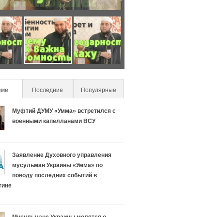
О
Ч
с
т
о
о
еме
(active tab)
Последние
Популярные
б
н
Муфтий ДУМУ «Умма» встретился с
е
а
военными капелланами ВСУ
н
с
Заявление Духовного управления
н
л
мусульман Украины «Умма» по
поводу последних событий в
о
и
тине
с
ш
Мусульмане Украины молятся о