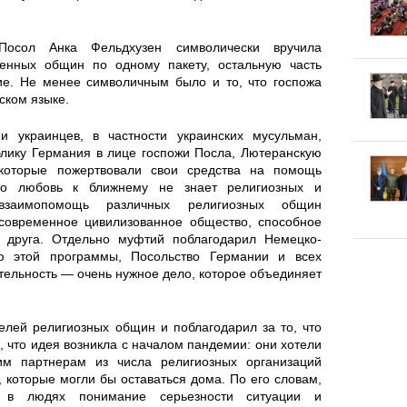
в
а
и
к
е
осол Анка Фельдхузен символически вручила
енных общин по одному пакету, остальную часть
г
л
т
ие. Не менее символичным было и то, что госпожа
ском языке.
и
а
у
 украинцев, в частности украинских мусульман,
и
лику Германия в лице госпожи Посла, Лютеранскую
д
с
 которые пожертвовали свои средства на помощь
И
то любовь к ближнему не знает религиозных и
к
п
взаимопомощь различных религиозных общин
с
 современное цивилизованное общество, способное
и
е
г друга. Отдельно муфтий поблагодарил Немецко-
ю этой программы, Посольство Германии и всех
л
х
ительность — очень нужное дело, которое объединяет
а
а
елей религиозных общин и поблагодарил за то, что
м
 что идея возникла с началом пандемии: они хотели
в
им партнерам из числа религиозных организаций
–
 которые могли бы оставаться дома. По его словам,
э
т в людях понимание серьезности ситуации и