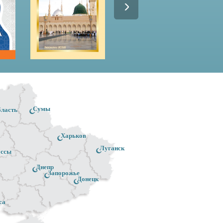
Сумы
бласть
Харьков
Луганск
ассы
Днепр
Запорожье
Донецк
са