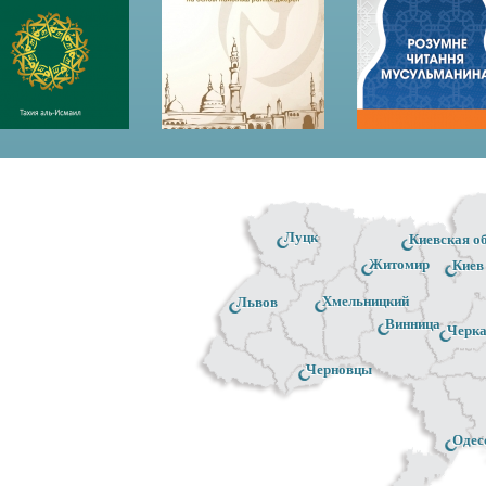
Луцк
Киевская о
Житомир
Киев
Хмельницкий
Львов
Винница
Черк
Черновцы
Одес