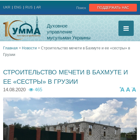
Jump to navigation
поддержать нас
UKR
ENG
RUS
AR
Поиск
Духовное
управление
мусульман Украины
Главная
>
Новости
>
Строительство мечети в Бахмуте и ее «сестры» в
Грузии
Вы
здесь
СТРОИТЕЛЬСТВО МЕЧЕТИ В БАХМУТЕ И
ЕЕ «СЕСТРЫ» В ГРУЗИИ
+
-
A
A
A
14.08.2020
465
m
s
s
e
t
t
c
r
r