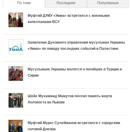
о
По теме
(active tab)
Последние
Популярные
а
н
б
н
с
Муфтий ДУМУ «Умма» встретился с военными
л
а
е
а
капелланами ВСУ
т
ь
с
н
с
ь
Заявление Духовного управления мусульман Украины
н
л
н
л
«Умма» по поводу последних событий в Палестине
р
ы
и
о
и
е
е
ш
с
ш
Мусульмане Украины молятся о погибших в Турции и
Сирии
л
в
а
т
а
и
к
е
ь
е
Шейх Мухаммад Мамутов почтил память жертв
г
Холокоста во Львове
л
т
р
т
и
а
у
е
у
Муфтий Мурат Сулейманов встретился с городским
и
головой Днепра
д
с
л
с