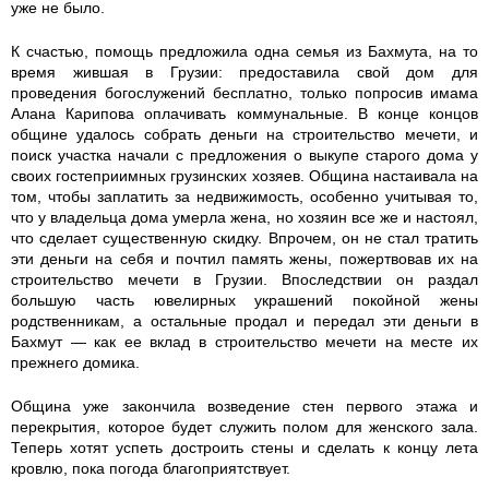
u
t
t
уже не было.
t
i
i
К счастью, помощь предложила одна семья из Бахмута, на то
время жившая в Грузии: предоставила свой дом для
e
.
_
проведения богослужений бесплатно, только попросив имама
Алана Карипова оплачивать коммунальные. В конце концов
общине удалось собрать деньги на строительство мечети, и
.
j
v
поиск участка начали с предложения о выкупе старого дома у
своих гостеприимных грузинских хозяев. Община настаивала на
j
p
_
том, чтобы заплатить за недвижимость, особенно учитывая то,
что у владельца дома умерла жена, но хозяин все же и настоял,
p
g
b
что сделает существенную скидку. Впрочем, он не стал тратить
эти деньги на себя и почтил память жены, пожертвовав их на
g
a
строительство мечети в Грузии. Впоследствии он раздал
большую часть ювелирных украшений покойной жены
h
родственникам, а остальные продал и передал эти деньги в
Бахмут — как ее вклад в строительство мечети на месте их
прежнего домика.
m
Община уже закончила возведение стен первого этажа и
u
перекрытия, которое будет служить полом для женского зала.
Теперь хотят успеть достроить стены и сделать к концу лета
t
кровлю, пока погода благоприятствует.