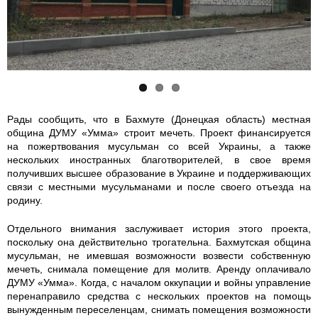
h
o
o
e
i
i
t
k
k
_
a
a
Рады сообщить, что в Бахмуте (Донецкая область) местная
община ДУМУ «Умма» строит мечеть. Проект финансируется
v
_
_
на пожертвования мусульман со всей Украины, а также
нескольких иностранных благотворителей, в свое время
_
m
m
получивших высшее образование в Украине и поддерживающих
связи с местными мусульманами и после своего отъезда на
b
e
e
родину.
a
c
c
Отдельного внимания заслуживает история этого проекта,
поскольку она действительно трогательна. Бахмутская община
мусульман, не имевшая возможности возвести собственную
h
h
h
мечеть, снимала помещение для молитв. Аренду оплачивало
ДУМУ «Умма». Когда, с началом оккупации и войны управление
m
e
e
перенаправило средства с нескольких проектов на помощь
вынужденным переселенцам, снимать помещения возможности