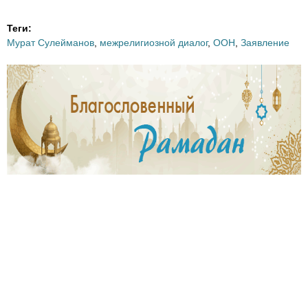
-
Теги:
Мурат Сулейманов
,
межрелигиозной диалог
,
ООН
,
Заявление
r
e
l
i
h
i
y
n
y