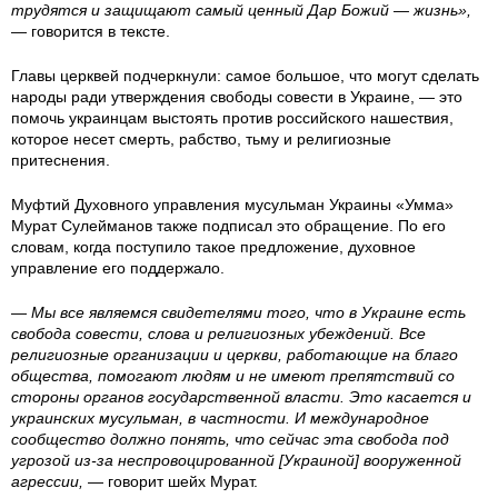
трудятся и защищают самый ценный Дар Божий — жизнь»,
v
— говорится в тексте.
-
Главы церквей подчеркнули: самое большое, что могут сделать
народы ради утверждения свободы совести в Украине, — это
t
помочь украинцам выстоять против российского нашествия,
которое несет смерть, рабство, тьму и религиозные
притеснения.
s
Муфтий Духовного управления мусульман Украины «Умма»
e
Мурат Сулейманов также подписал это обращение. По его
словам, когда поступило такое предложение, духовное
r
управление его поддержало.
k
—
Мы все являемся свидетелями того, что в Украине есть
свобода совести, слова и религиозных убеждений. Все
o
религиозные организации и церкви, работающие на благо
общества, помогают людям и не имеют препятствий со
v
стороны органов государственной власти. Это касается и
украинских мусульман, в частности. И международное
сообщество должно понять, что сейчас эта свобода под
-
угрозой из-за неспровоцированной [Украиной] вооруженной
агрессии,
— говорит шейх Мурат.
i