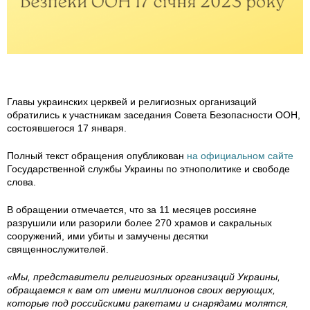
r
n
e
n
Главы украинских церквей и религиозных организаций
обратились к участникам заседания Совета Безопасности ООН,
n
состоявшегося 17 января.
i
Полный текст обращения опубликован
на официальном сайте
Государственной службы Украины по этнополитике и свободе
a
слова.
-
В обращении отмечается, что за 11 месяцев россияне
разрушили или разорили более 270 храмов и сакральных
сооружений, ими убиты и замучены десятки
h
священнослужителей.
l
«Мы, представители религиозных организаций Украины,
обращаемся к вам от имени миллионов своих верующих,
a
которые под российскими ракетами и снарядами молятся,