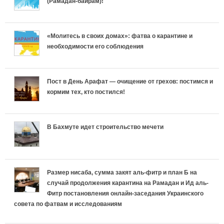
(Рамадан-байрам)!
s
т
ь
с
н
с
i
ь
«Молитесь в своих домах»: фатва о карантине и
н
л
н
л
d
необходимости его соблюдения
р
ы
и
о
и
a
е
е
ш
с
ш
Пост в День Арафат — очищение от грехов: постимся и
n
кормим тех, кто постился!
л
в
а
т
а
n
и
к
е
ь
е
В Бахмуте идет строительство мечети
i
г
л
т
р
т
a
и
а
у
е
у
-
Размер нисаба, сумма закят аль-фитр и план Б на
и
случай продолжения карантина на Рамадан и Ид аль-
д
с
л
с
r
Фитр постановления онлайн-заседания Украинского
И
совета по фатвам и исследованиям
к
п
и
п
a
с