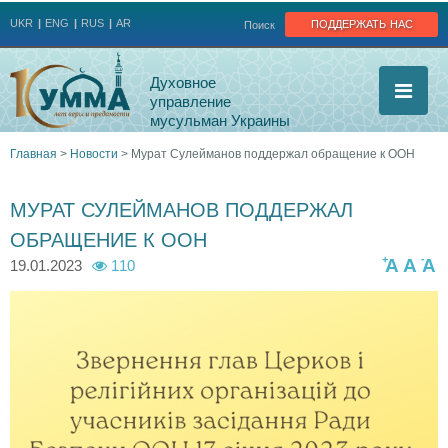
Jump to navigation
поддержать нас
UKR
ENG
RUS
AR
Поиск
Духовное
управление
мусульман Украины
Главная
>
Новости
>
Мурат Сулейманов поддержал обращение к ООН
Вы
МУРАТ СУЛЕЙМАНОВ ПОДДЕРЖАЛ
здесь
ОБРАЩЕНИЕ К ООН
+
-
A
A
A
19.01.2023
110
z
v
e