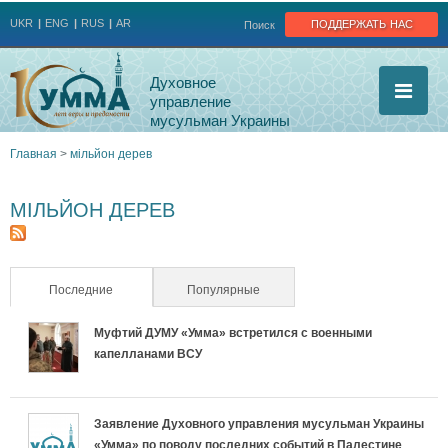
Jump to navigation
поддержать нас
UKR
ENG
RUS
AR
Поиск
Духовное
управление
мусульман Украины
Главная
>
мільйон дерев
Вы
МІЛЬЙОН ДЕРЕВ
здесь
Последние
(активная вкладка)
Популярные
Муфтий ДУМУ «Умма» встретился с военными
капелланами ВСУ
Заявление Духовного управления мусульман Украины
«Умма» по поводу последних событий в Палестине