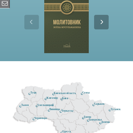
Луцк
Сумы
Киевская область
Житомир
Киев
Харьков
Хмельницкий
Львов
Луганск
Винница
Черкассы
Днепр
Черновцы
Запорожье
Донецк
Одесса