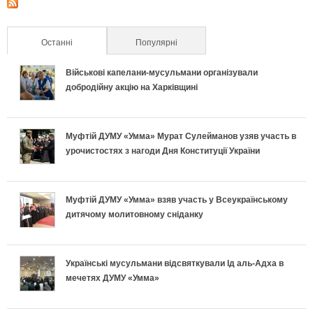
Останні
(активна вкладка)
Популярні
Військові капелани-мусульмани організували
добродійну акцію на Харківщині
Муфтій ДУМУ «Умма» Мурат Сулейманов узяв участь в
урочистостях з нагоди Дня Конституції України
Муфтій ДУМУ «Умма» взяв участь у Всеукраїнському
дитячому молитовному сніданку
Українські мусульмани відсвяткували Ід аль-Адха в
мечетях ДУМУ «Умма»