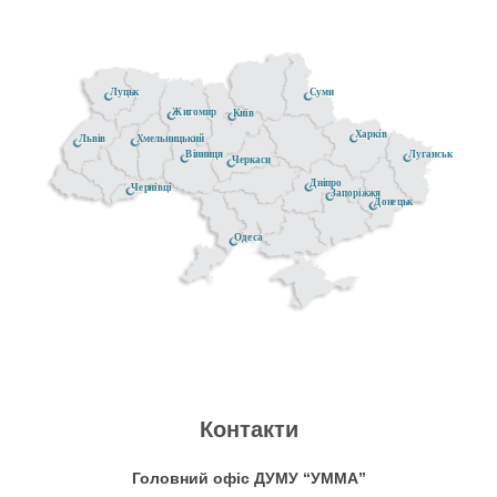
Луцьк
Суми
Житомир
Київ
Харків
Хмельницький
Львів
Луганськ
Вінниця
Черкаси
Дніпро
Чернівці
Запоріжжя
Донецьк
Одеса
Контакти
Головний офіс ДУМУ “УММА”