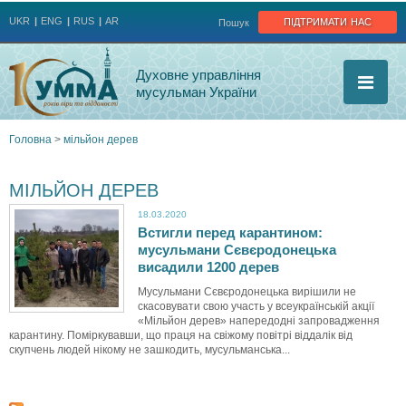
Jump to navigation
підтримати нас
UKR
ENG
RUS
AR
Пошук
Духовне управління
мусульман України
Головна
>
мільйон дерев
Ви
МІЛЬЙОН ДЕРЕВ
є
18.03.2020
Встигли перед карантином:
тут
мусульмани Сєвєродонецька
висадили 1200 дерев
Мусульмани Сєвєродонецька вирішили не
скасовувати свою участь у всеукраїнській акції
«Мільйон дерев» напередодні запровадження
карантину. Поміркувавши, що праця на свіжому повітрі віддалік від
скупчень людей нікому не зашкодить, мусульманська...