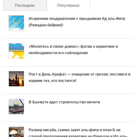
Последние
Популярные
(активная вкладка)
п
Искренние поздравления с праздником Ид аль-Фитр
н
(Рамадан-байрам)!
и
ч
«Молитесь в своих домах»: фатва о карантине и
необходимости его соблюдения
е
с
Пост в День Арафат — очищение от грехов: постимся и
кормим тех, кто постился!
т
в
В Бахмуте идет строительство мечети
о
п
Размер нисаба, сумма закят аль-фитр и план Б на
случай продолжения карантина на Рамадан и Ид аль-