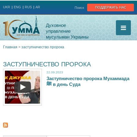
Jump to navigation
поддержать нас
UKR
ENG
RUS
AR
Поиск
Духовное
управление
мусульман Украины
Главная
>
заступничество пророка
Вы
ЗАСТУПНИЧЕСТВО ПРОРОКА
здесь
22.09.2023
Заступничество пророка Мухаммада
З
ﷺ в день Суда
а
с
т
у