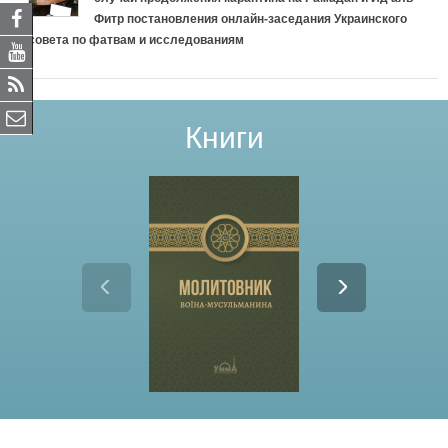
р
Фитр постановления онлайн-заседания Украинского
о
совета по фатвам и исследованиям
р
о
Книги
к
а
М
у
х
а
м