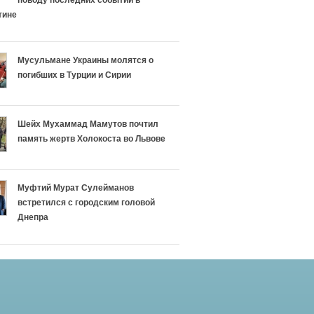
поводу последних событий в
тине
Мусульмане Украины молятся о
погибших в Турции и Сирии
Шейх Мухаммад Мамутов почтил
память жертв Холокоста во Львове
Муфтий Мурат Сулейманов
встретился с городским головой
Днепра