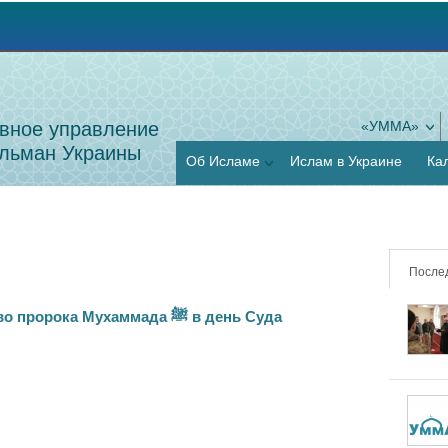
Jump to navigation
вное управление
«УММА»
льман Украины
Об Исламе
Ислам в Украине
Ка
После
Заступничество пророка Мухаммада ﷺ в день Суда