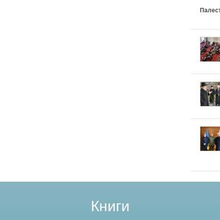
Палес
Книги