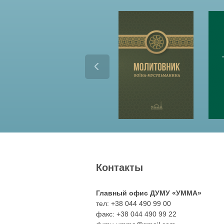
п
р
о
р
о
к
а
М
Контакты
у
Главный офис ДУМУ «УММА»
х
тел: +38 044 490 99 00
факс: +38 044 490 99 22
а