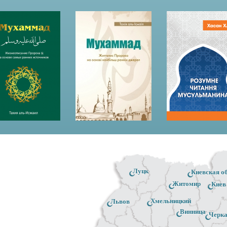
Луцк
Киевская о
Житомир
Киев
Хмельницкий
Львов
Винница
Черк