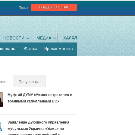
поддержать нас
Поиск
НОВОСТИ
МЕДИА
ХАЛЯЛ
лендарь
Фатвы
Время молитв
дние
(активная вкладка)
Популярные
Муфтий ДУМУ «Умма» встретился с
военными капелланами ВСУ
Заявление Духовного управления
мусульман Украины «Умма» по