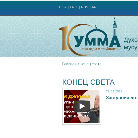
UKR
ENG
RUS
AR
Духо
мусу
Главная
>
конец света
Вы
КОНЕЦ СВЕТА
здесь
22.09.2023
З
а
с