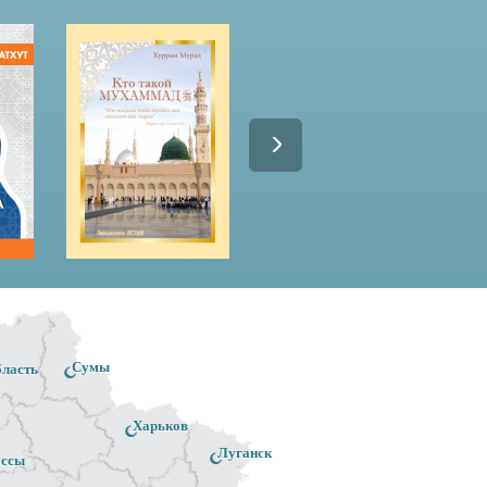
Сумы
бласть
Харьков
Луганск
ассы