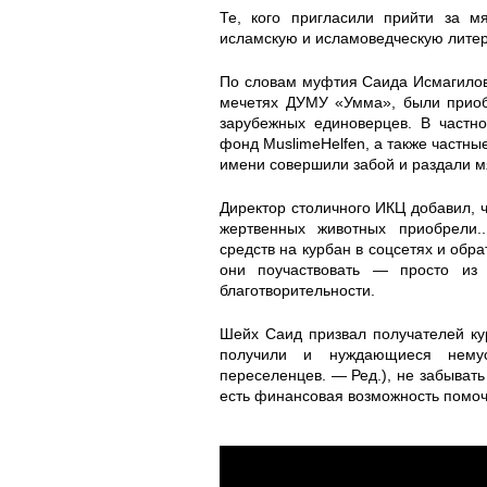
b
i
h
h
b
b
b
0
0
1
1
Те, кого пригласили прийти за м
исламскую и исламоведческую литер
a
.
e
e
a
a
a
8
8
5
5
По словам муфтия Саида Исмагилов
n
j
t
t
n
n
n
2
2
8
8
мечетях ДУМУ «Умма», были приоб
зарубежных единоверцев. В частн
a
p
i
i
a
a
a
4
4
5
5
фонд MuslimeHelfen, а также частные
имени совершили забой и раздали м
_
g
_
_
_
_
_
5
5
2
2
Директор столичного ИКЦ добавил, ч
жертвенных животных приобрели.
v
v
v
v
v
v
8
8
4
4
средств на курбан в соцсетях и обр
они поучаствовать — просто из
_
_
_
_
_
_
3
6
1
1
благотворительности.
k
k
k
k
m
m
6
2
8
8
Шейх Саид призвал получателей к
получили и нуждающиеся нему
i
y
y
i
e
e
1
8
8
8
переселенцев. — Ред.), не забывать
есть финансовая возможность помоч
e
e
i
e
c
c
3
0
0
0
v
v
v
v
h
h
3
0
0
6