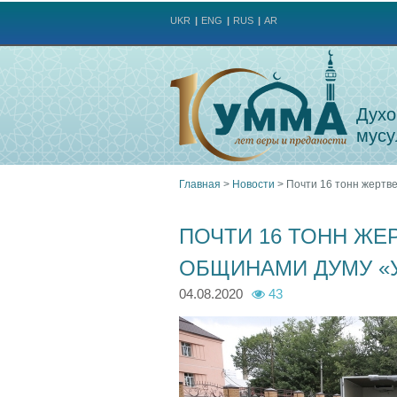
UKR
ENG
RUS
AR
Духо
мусу
Главная
>
Новости
>
Почти 16 тонн жертв
Вы
ПОЧТИ 16 ТОНН ЖЕ
здесь
ОБЩИНАМИ ДУМУ «
04.08.2020
43
r
d
q
q
r
r
r
1
1
1
1
a
u
u
u
a
a
a
1
1
1
1