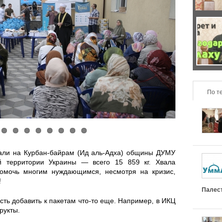
б
з
е
о
Ч
н
н
т
н
т
о
о
По т
а
н
с
л
а
т
ь
с
дали на Курбан-байрам (Ид аль-Адха) общины ДУМУ
ь
н
л
й территории Украины — всего 15 859 кг. Хвала
омочь многим нуждающимся, несмотря на кризис,
р
!
ы
и
Палес
е
ь добавить к пакетам что-то еще. Например, в ИКЦ
е
ш
рукты.
л