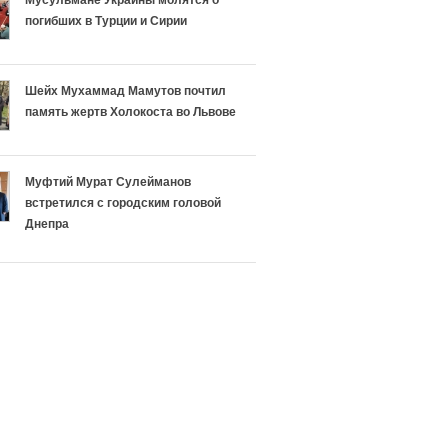
т
а
погибших в Турции и Сирии
ь
е
р
т
Шейх Мухаммад Мамутов почтил
память жертв Холокоста во Львове
е
у
л
с
Муфтий Мурат Сулейманов
встретился с городским головой
и
п
Днепра
г
е
и
х
и
а
И
в
с
э