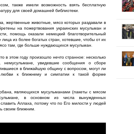
в
а
ясом, также имели возможность взять бесплатную
и
атуру для своей домашней библиотеки.
к
е
г
а, жертвенные животные, мясо которых раздавали в
л
т
ретены на пожертвования украинских мусульман и
ости, помощь оказали немецкий благотворительный
и
а
у
 лица из более богатых стран, хотевшие, чтобы от их
ясо там, где больше нуждающихся мусульман.
и
д
с
то в этом году произошло нечто странное: несколько
И
.. немусульмане, увидевшие сообщения о сборе
к
п
атившиеся в ближайшую общину с вопросом, могут ли
с
 любви к ближнему и симпатии к такой форме
и
е
л
х
урбана, являющихся мусульманами (пакеты с мясом
а
сульмане, в основном из числа вынужденных
а
 славить Аллаха, потому что по Его милости у людей
ь своим ближним.
м
в
–
э