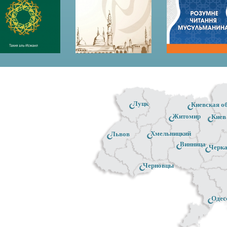
Луцк
Киевская о
Житомир
Киев
Хмельницкий
Львов
Винница
Черк
Черновцы
Одес