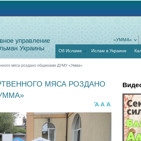
Jump to navigation
вное управление
«УММА»
льман Украины
Об Исламе
Ислам в Украине
Ка
енного мяса роздано общинами ДУМУ «Умма»
РТВЕННОГО МЯСА РОЗДАНО
Виде
УММА»
Г
+
-
A
A
A
О
о
с
р
о
и