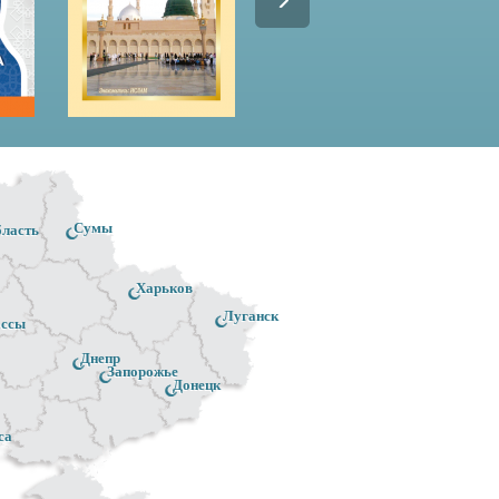
Сумы
бласть
Харьков
Луганск
ассы
Днепр
Запорожье
Донецк
са