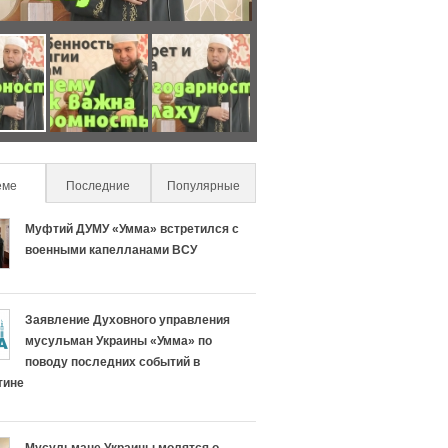
О
Ч
с
т
о
о
еме
(active tab)
Последние
Популярные
б
н
Муфтий ДУМУ «Умма» встретился с
е
а
военными капелланами ВСУ
н
с
Заявление Духовного управления
н
л
мусульман Украины «Умма» по
поводу последних событий в
о
и
тине
с
ш
Мусульмане Украины молятся о